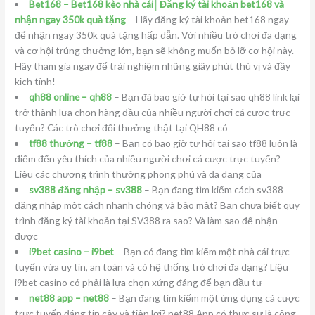
Bet168 – Bet168 kèo nhà cái│Đăng ký tài khoản bet168 và
nhận ngay 350k quà tặng
– Hãy đăng ký tài khoản bet168 ngay
để nhận ngay 350k quà tặng hấp dẫn. Với nhiều trò chơi đa dạng
và cơ hội trúng thưởng lớn, bạn sẽ không muốn bỏ lỡ cơ hội này.
Hãy tham gia ngay để trải nghiệm những giây phút thú vị và đầy
kịch tính!
qh88 online – qh88
– Bạn đã bao giờ tự hỏi tại sao qh88 link lại
trở thành lựa chọn hàng đầu của nhiều người chơi cá cược trực
tuyến? Các trò chơi đổi thưởng thật tại QH88 có
tf88 thưởng – tf88
– Bạn có bao giờ tự hỏi tại sao tf88 luôn là
điểm đến yêu thích của nhiều người chơi cá cược trực tuyến?
Liệu các chương trình thưởng phong phú và đa dạng của
sv388 đăng nhập – sv388
– Bạn đang tìm kiếm cách sv388
đăng nhập một cách nhanh chóng và bảo mật? Bạn chưa biết quy
trình đăng ký tài khoản tại SV388 ra sao? Và làm sao để nhận
được
i9bet casino – i9bet
– Bạn có đang tìm kiếm một nhà cái trực
tuyến vừa uy tín, an toàn và có hệ thống trò chơi đa dạng? Liệu
i9bet casino có phải là lựa chọn xứng đáng để bạn đầu tư
net88 app – net88
– Bạn đang tìm kiếm một ứng dụng cá cược
trực tuyến đáng tin cậy và tiện lợi? net88 App có thực sự là công