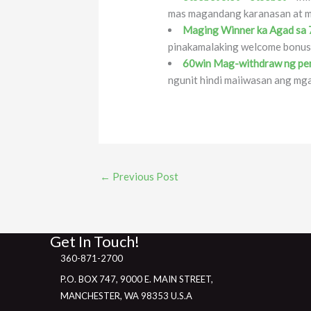
mas magandang karanasan at m
Maging Winner ka Agad sa 
pinakamalaking welcome bonus 
60win Mag-withdraw ng per
ngunit hindi maiiwasan ang mg
←
Previous Post
Get In Touch!
360-871-2700
P.O. BOX 747, 9000 E. MAIN STREET,
MANCHESTER, WA 98353 U.S.A