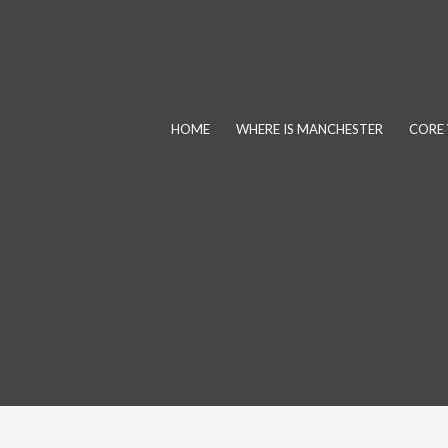
Skip
to
content
HOME
WHERE IS MANCHESTER
CORE 