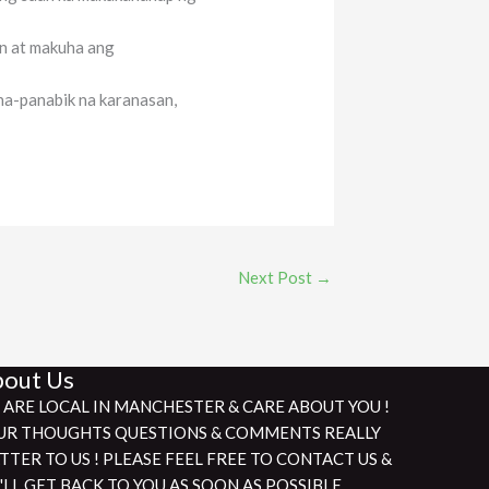
n at makuha ang
na-panabik na karanasan,
Next Post
→
out Us
 ARE LOCAL IN MANCHESTER & CARE ABOUT YOU !
UR THOUGHTS QUESTIONS & COMMENTS REALLY
TTER TO US ! PLEASE FEEL FREE TO CONTACT US &
'LL GET BACK TO YOU AS SOON AS POSSIBLE