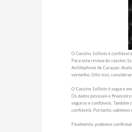
O Cassino 1xSlots é confiável 
Para esta review do cassino 1x
Antillephone de Curaçao. Avali
vermelho. Dito isso, considera
O Cassino 1xSlots é seguro em
Os dados pessoais e financeiro
seguros e confiáveis. Também 
confiáveis. Portanto, sabemos 
Finalmente, podemos confirmar 