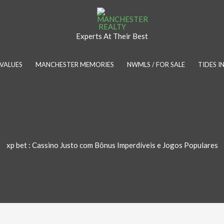
Experts At Their Best
VALUES
MANCHESTER MEMORIES
NWMLS / FOR SALE
TIDES 
xp bet : Cassino Justo com Bônus Imperdíveis e Jogos Populares