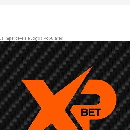
us Imperdíveis e Jogos Populares