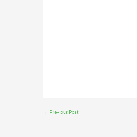
←
Previous Post