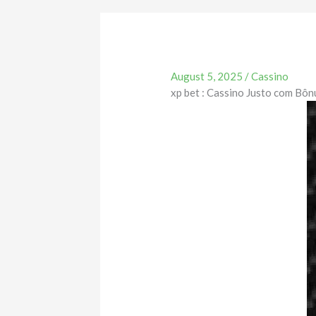
August 5, 2025
/
Cassino
xp bet : Cassino Justo com Bôn