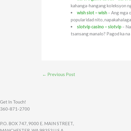
kahanga-hangang koleksyon ng
wish slot – wish
– Ang mga o
popularidad nito, napakahalag
slotvip casino – slotvip
– Na
tsansang manalo? Pagod ka na
←
Previous Post
Get In Touch!
360-871-2700
P.O. BOX 747, 9000 E. MAIN STREET,
MANCHESTER, WA 98353 U.S.A