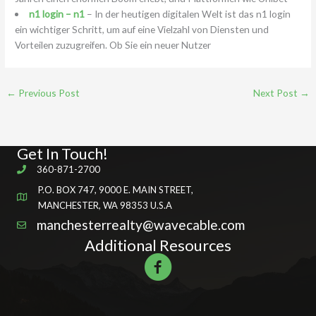
n1 login – n1
– In der heutigen digitalen Welt ist das n1 login
ein wichtiger Schritt, um auf eine Vielzahl von Diensten und
Vorteilen zuzugreifen. Ob Sie ein neuer Nutzer
←
Previous Post
Next Post
→
Get In Touch!
360-871-2700
P.O. BOX 747, 9000 E. MAIN STREET,
MANCHESTER, WA 98353 U.S.A
manchesterrealty@wavecable.com
Additional Resources