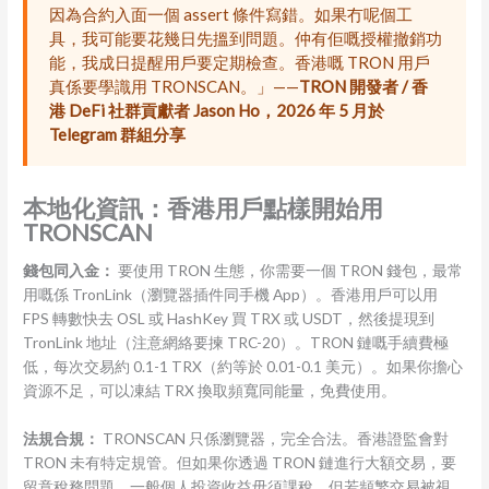
因為合約入面一個 assert 條件寫錯。如果冇呢個工
具，我可能要花幾日先搵到問題。仲有佢嘅授權撤銷功
能，我成日提醒用戶要定期檢查。香港嘅 TRON 用戶
真係要學識用 TRONSCAN。」——
TRON 開發者 / 香
港 DeFi 社群貢獻者 Jason Ho，2026 年 5 月於
Telegram 群組分享
本地化資訊：香港用戶點樣開始用
TRONSCAN
錢包同入金：
要使用 TRON 生態，你需要一個 TRON 錢包，最常
用嘅係 TronLink（瀏覽器插件同手機 App）。香港用戶可以用
FPS 轉數快去 OSL 或 HashKey 買 TRX 或 USDT，然後提現到
TronLink 地址（注意網絡要揀 TRC-20）。TRON 鏈嘅手續費極
低，每次交易約 0.1-1 TRX（約等於 0.01-0.1 美元）。如果你擔心
資源不足，可以凍結 TRX 換取頻寬同能量，免費使用。
法規合規：
TRONSCAN 只係瀏覽器，完全合法。香港證監會對
TRON 未有特定規管。但如果你透過 TRON 鏈進行大額交易，要
留意稅務問題。一般個人投資收益毋須課稅，但若頻繁交易被視