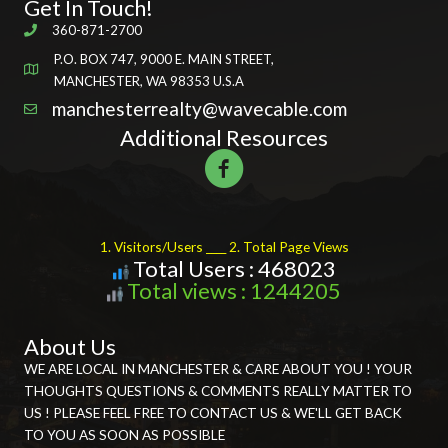
Get In Touch!
360-871-2700
P.O. BOX 747, 9000 E. MAIN STREET,
MANCHESTER, WA 98353 U.S.A
manchesterrealty@wavecable.com
Additional Resources
1. Visitors/Users ____ 2. Total Page Views
Total Users : 468023
Total views : 1244205
About Us
WE ARE LOCAL IN MANCHESTER & CARE ABOUT YOU ! YOUR
THOUGHTS QUESTIONS & COMMENTS REALLY MATTER TO
US ! PLEASE FEEL FREE TO CONTACT US & WE'LL GET BACK
TO YOU AS SOON AS POSSIBLE