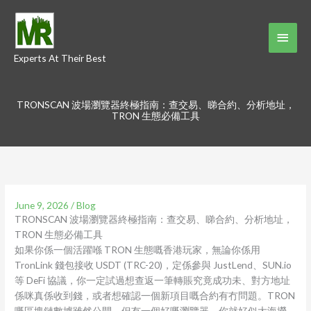
Skip
to
Main
content
Experts At Their Best
Menu
TRONSCAN 波場瀏覽器終極指南：查交易、睇合約、分析地址，
TRON 生態必備工具
June 9, 2026
/
Blog
TRONSCAN 波場瀏覽器終極指南：查交易、睇合約、分析地址，
TRON 生態必備工具
如果你係一個活躍喺 TRON 生態嘅香港玩家，無論你係用
TronLink 錢包接收 USDT (TRC-20)，定係參與 JustLend、SUN.io
等 DeFi 協議，你一定試過想查返一筆轉賬究竟成功未、對方地址
係咪真係收到錢，或者想確認一個新項目嘅合約有冇問題。TRON
嘅區塊鏈數據雖然公開，但冇一個好嘅瀏覽器，你就好似大海撈