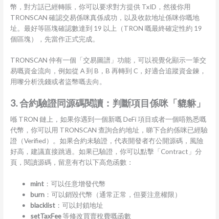
幣，對方話已經轉賬，你可以要求對方提供 TxID，然後你用
TRONSCAN 確認交易係咪真係成功，以及收款地址係咪你嘅地
址。最好等區塊確認數達到 19 以上（TRON 嘅最終確定性約 19
個區塊），先當作正式完成。
TRONSCAN 仲有一個「交易圖譜」功能，可以視覺化顯示一筆交
易嘅資金流向，例如從 A 到 B，B 再轉到 C，好適合追蹤資金鍊，
用嚟分析洗錢或者盜幣嘅去向。
3. 合約驗證同源碼閱讀：判斷項目係咪「貔貅」
喺 TRON 鏈上，如果你遇到一個新嘅 DeFi 項目或者一個唔熟悉嘅
代幣，你可以用 TRONSCAN 查詢合約地址，睇下合約係咪已經驗
證（Verified）。如果合約未驗證，代表開發者冇公開源碼，風險
好高，建議直接跳過。如果已驗證，你可以點擊「Contract」分
頁，閱讀源碼，留意有冇以下高危函數：
mint
：可以任意增發代幣
burn
：可以銷毀代幣（通常正常，但要注意權限）
blacklist
：可以封鎖地址
setTaxFee
等修改買賣稅費嘅函數