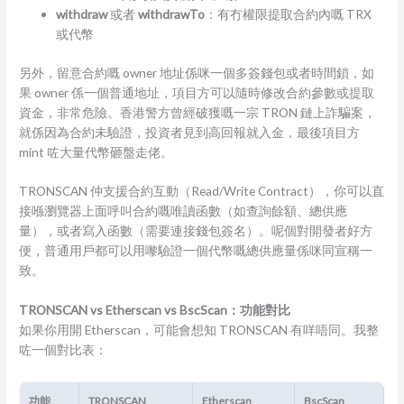
withdraw
或者
withdrawTo
：有冇權限提取合約內嘅 TRX
或代幣
另外，留意合約嘅 owner 地址係咪一個多簽錢包或者時間鎖，如
果 owner 係一個普通地址，項目方可以隨時修改合約參數或提取
資金，非常危險。香港警方曾經破獲嘅一宗 TRON 鏈上詐騙案，
就係因為合約未驗證，投資者見到高回報就入金，最後項目方
mint 咗大量代幣砸盤走佬。
TRONSCAN 仲支援合約互動（Read/Write Contract），你可以直
接喺瀏覽器上面呼叫合約嘅唯讀函數（如查詢餘額、總供應
量），或者寫入函數（需要連接錢包簽名）。呢個對開發者好方
便，普通用戶都可以用嚟驗證一個代幣嘅總供應量係咪同宣稱一
致。
TRONSCAN vs Etherscan vs BscScan：功能對比
如果你用開 Etherscan，可能會想知 TRONSCAN 有咩唔同。我整
咗一個對比表：
功能
TRONSCAN
Etherscan
BscScan