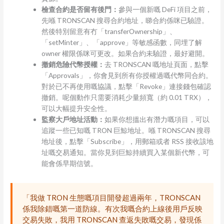
檢查合約是否留有後門：
參與一個新嘅 DeFi 項目之前，
先喺 TRONSCAN 搜尋合約地址，睇合約係咪已驗證。
然後特別留意有冇「transferOwnership」、
「setMinter」、「approve」等敏感函數，同埋了解
owner 權限係咪可更改。如果合約未驗證，最好避開。
撤銷危險代幣授權：
去 TRONSCAN 嘅地址頁面，點擊
「Approvals」，你會見到所有你授權過嘅代幣同合約。
對於已不再使用嘅協議，點擊「Revoke」連接錢包確認
撤銷。呢個動作只需要消耗少量頻寬（約 0.01 TRX），
可以大幅提升安全性。
監察大戶地址活動：
如果你想搵出有潛力嘅項目，可以
追蹤一些已知嘅 TRON 巨鯨地址。喺 TRONSCAN 搜尋
地址後，點擊「Subscribe」，用郵箱或者 RSS 接收該地
址嘅交易通知。當你見到巨鯨持續買入某個新代幣，可
能會係早期信號。
「我做 TRON 生態嘅項目開發超過兩年，TRONSCAN
係我除錯嘅第一道防線。有次我嘅合約上線後用戶反映
交易失敗，我用 TRONSCAN 查返失敗嘅交易，發現係