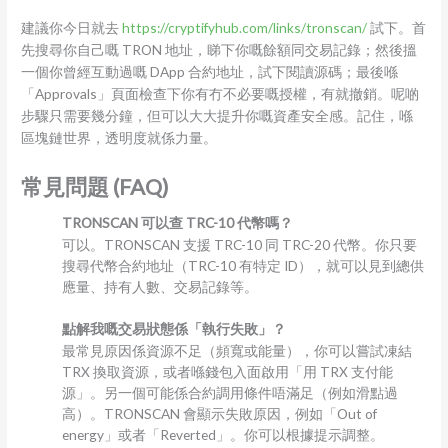
建議你今日就去
https://cryptifyhub.com/links/tronscan/
試下。首
先搜尋你自己嘅 TRON 地址，睇下你嘅餘額同交易記錄；然後搵
一個你曾經互動過嘅 DApp 合約地址，試下閱讀源碼；最後喺
「Approvals」頁面檢查下你有冇不必要嘅授權，有就撤銷。呢啲
步驟只需要幾分鐘，但可以大大提升你嘅資產安全感。記住，喺
區塊鏈世界，透明度就係力量。
常見問題 (FAQ)
TRONSCAN 可以查 TRC-10 代幣嗎？
可以。TRONSCAN 支援 TRC-10 同 TRC-20 代幣。你只要
搜尋代幣合約地址（TRC-10 有特定 ID），就可以見到總供
應量、持有人數、交易記錄等。
點解我嘅交易狀態係「執行失敗」？
最常見原因係資源不足（頻寬或能量），你可以嘗試凍結
TRX 換取資源，或者喺錢包入面啟用「用 TRX 支付能
源」。另一個可能係合約調用條件唔滿足（例如滑點過
高）。TRONSCAN 會顯示失敗原因，例如「Out of
energy」或者「Reverted」。你可以根據提示調整。