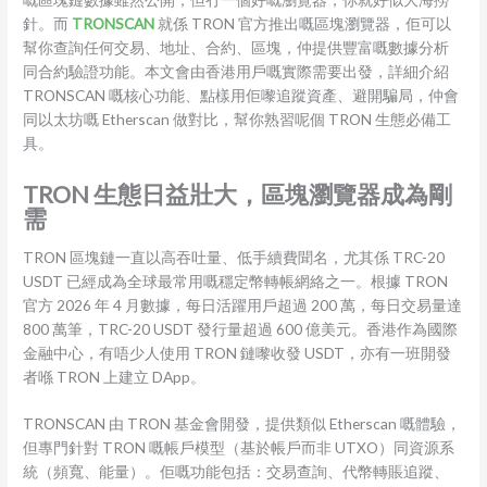
針。而
TRONSCAN
就係 TRON 官方推出嘅區塊瀏覽器，佢可以
幫你查詢任何交易、地址、合約、區塊，仲提供豐富嘅數據分析
同合約驗證功能。本文會由香港用戶嘅實際需要出發，詳細介紹
TRONSCAN 嘅核心功能、點樣用佢嚟追蹤資產、避開騙局，仲會
同以太坊嘅 Etherscan 做對比，幫你熟習呢個 TRON 生態必備工
具。
TRON 生態日益壯大，區塊瀏覽器成為剛
需
TRON 區塊鏈一直以高吞吐量、低手續費聞名，尤其係 TRC-20
USDT 已經成為全球最常用嘅穩定幣轉帳網絡之一。根據 TRON
官方 2026 年 4 月數據，每日活躍用戶超過 200 萬，每日交易量達
800 萬筆，TRC-20 USDT 發行量超過 600 億美元。香港作為國際
金融中心，有唔少人使用 TRON 鏈嚟收發 USDT，亦有一班開發
者喺 TRON 上建立 DApp。
TRONSCAN 由 TRON 基金會開發，提供類似 Etherscan 嘅體驗，
但專門針對 TRON 嘅帳戶模型（基於帳戶而非 UTXO）同資源系
統（頻寬、能量）。佢嘅功能包括：交易查詢、代幣轉賬追蹤、