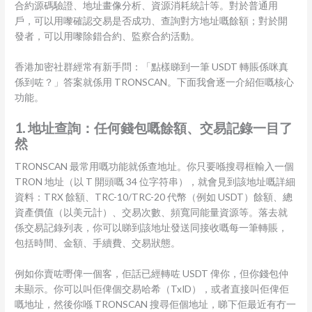
合約源碼驗證、地址畫像分析、資源消耗統計等。對於普通用
戶，可以用嚟確認交易是否成功、查詢對方地址嘅餘額；對於開
發者，可以用嚟除錯合約、監察合約活動。
香港加密社群經常有新手問：「點樣睇到一筆 USDT 轉賬係咪真
係到咗？」答案就係用 TRONSCAN。下面我會逐一介紹佢嘅核心
功能。
1. 地址查詢：任何錢包嘅餘額、交易記錄一目了
然
TRONSCAN 最常用嘅功能就係查地址。你只要喺搜尋框輸入一個
TRON 地址（以 T 開頭嘅 34 位字符串），就會見到該地址嘅詳細
資料：TRX 餘額、TRC-10/TRC-20 代幣（例如 USDT）餘額、總
資產價值（以美元計）、交易次數、頻寬同能量資源等。落去就
係交易記錄列表，你可以睇到該地址發送同接收嘅每一筆轉賬，
包括時間、金額、手續費、交易狀態。
例如你賣咗嘢俾一個客，佢話已經轉咗 USDT 俾你，但你錢包仲
未顯示。你可以叫佢俾個交易哈希（TxID），或者直接叫佢俾佢
嘅地址，然後你喺 TRONSCAN 搜尋佢個地址，睇下佢最近有冇一