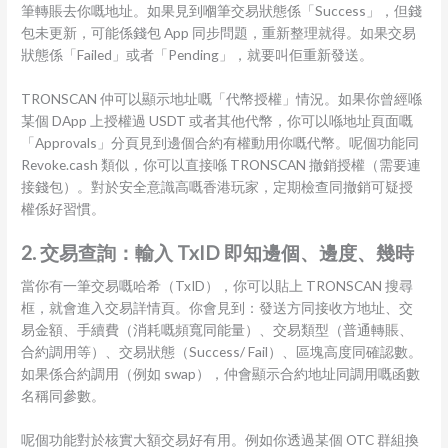
筆轉賬去你嘅地址。如果見到嗰筆交易狀態係「Success」，但錢
包未更新，可能係錢包 App 同步問題，重新整理就得。如果交易
狀態係「Failed」或者「Pending」，就要叫佢重新發送。
TRONSCAN 仲可以顯示地址嘅「代幣授權」情況。如果你曾經喺
某個 DApp 上授權過 USDT 或者其他代幣，你可以喺地址頁面嘅
「Approvals」分頁見到邊個合約有權動用你嘅代幣。呢個功能同
Revoke.cash 類似，你可以直接喺 TRONSCAN 撤銷授權（需要連
接錢包）。對於安全意識高嘅香港玩家，定期檢查同撤銷可疑授
權係好習慣。
2. 交易查詢：輸入 TxID 即知邊個、邊度、幾時
當你有一筆交易嘅哈希（TxID），你可以貼上 TRONSCAN 搜尋
框，就會進入交易詳情頁。你會見到：發送方同接收方地址、交
易金額、手續費（消耗嘅頻寬同能量）、交易類型（普通轉賬、
合約調用等）、交易狀態（Success/ Fail）、區塊高度同確認數。
如果係合約調用（例如 swap），仲會顯示合約地址同調用嘅函數
名稱同參數。
呢個功能對於核實大額交易好有用。例如你透過某個 OTC 群組換