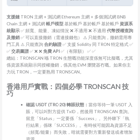
支援鏈
TRON 主網 + 測試網 Ethereum 主網 + 多個測試網 BNB
Chain 主網 + 測試網
帳戶模型
基於帳戶 基於帳戶 基於帳戶
資源系
統顯示
✅ 頻寬、能量、凍結情況 ❌ 不適用 ❌ 不適用
代幣授權查詢
及撤銷
✅ 可以直接撤銷（需連接錢包） ⚠️ 只能查詢，撤銷需用專
門工具 ⚠️ 只能查詢
合約驗證
✅ 支援 Solidity 同 TRON 特定格式 ✅
✅
交易圖譜
✅ ❌ ❌
免費 API
✅（有限額） ✅ ✅
總結：TRONSCAN 喺 TRON 生態嘅功能深度係無可比擬嘅，尤其
係資源系統顯示同授權撤銷，係其他 EVM 瀏覽器冇嘅。如果你主
力玩 TRON，一定要熟用 TRONSCAN。
香港用戶實戰：四個必學 TRONSCAN 技
巧
確認 USDT (TRC-20) 轉賬狀態：
當你等待一筆 USDT 入
賬，可以叫對方提供 TxID，然後用 TRONSCAN 查詢。
留意「Status」一定要係「Success」。另外睇下「執
行結果」係咪「SUCCESS」。有時候可能因為資源不足
（頻寬/能量）而失敗，咁就需要對方重新發送或者增加
資源。