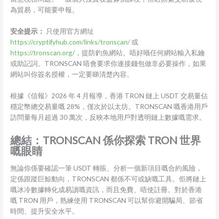
為貿易，可能要申報。
安全提示：
只使用官方網址
https://cryptifyhub.com/links/tronscan/
或
https://tronscan.org/
，提防釣魚網站。唔好喺任何網站輸入私鑰
或助記詞。TRONSCAN 唔會要求你連接錢包做非必要操作，如果
網站叫你簽名授權，一定要睇清楚內容。
根據《信報》2026 年 4 月報導，香港 TRON 鏈上 USDT 交易量佔
穩定幣總交易量嘅 28%，僅次於以太坊。TRONSCAN 嘅香港用戶
訪問量每月超過 30 萬次，反映本地用戶對透明鏈上數據嘅需求。
總結：TRONSCAN 係你探索 TRON 世界
嘅眼睛
無論你係要確認一筆 USDT 轉賬、分析一個新項目嘅合約風險，
定係跟蹤巨鯨動向，TRONSCAN 都係不可或缺嘅工具。佢將鏈上
嘅冰冷數據轉化成易讀嘅資訊，而且免費、唔使註冊。對於香港
嘅 TRON 用戶，熟練使用 TRONSCAN 可以幫你避開騙局、節省
時間、提升安全水平。