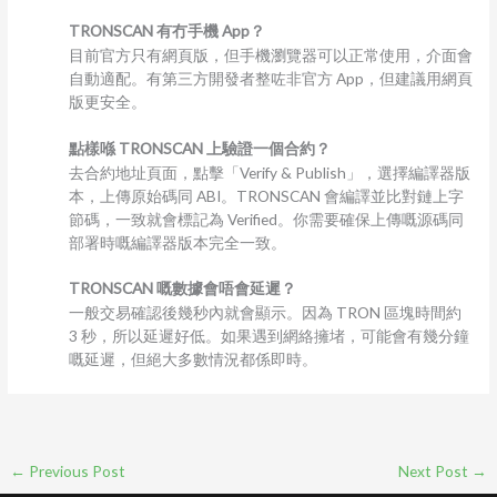
TRONSCAN 有冇手機 App？
目前官方只有網頁版，但手機瀏覽器可以正常使用，介面會
自動適配。有第三方開發者整咗非官方 App，但建議用網頁
版更安全。
點樣喺 TRONSCAN 上驗證一個合約？
去合約地址頁面，點擊「Verify & Publish」，選擇編譯器版
本，上傳原始碼同 ABI。TRONSCAN 會編譯並比對鏈上字
節碼，一致就會標記為 Verified。你需要確保上傳嘅源碼同
部署時嘅編譯器版本完全一致。
TRONSCAN 嘅數據會唔會延遲？
一般交易確認後幾秒內就會顯示。因為 TRON 區塊時間約
3 秒，所以延遲好低。如果遇到網絡擁堵，可能會有幾分鐘
嘅延遲，但絕大多數情況都係即時。
←
Previous Post
Next Post
→