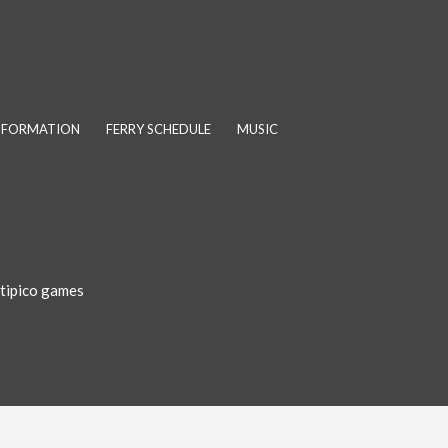
INFORMATION
FERRY SCHEDULE
MUSIC
 tipico games