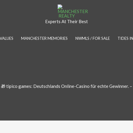
Experts At Their Best
VALUES
MANCHESTER MEMORIES
NWMLS / FOR SALE
TIDES 
 🎁 tipico games: Deutschlands Online-Casino für echte Gewinner. –