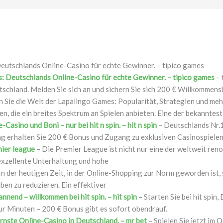
Deutschlands Online-Casino für echte Gewinner. – tipico games
s: Deutschlands Online-Casino für echte Gewinner. – tipico games
– 
schland. Melden Sie sich an und sichern Sie sich 200 € Willkommensbo
 Sie die Welt der Lapalingo Games: Popularität, Strategien und mehr
en, die ein breites Spektrum an Spielen anbieten. Eine der bekanntes
e-Casino und Boni – nur bei hit n spin. – hit n spin
– Deutschlands Nr.1
ung erhalten Sie 200 € Bonus und Zugang zu exklusiven Casinospielen
mier league
– Die Premier League ist nicht nur eine der weltweit ren
exzellente Unterhaltung und hohe
In der heutigen Zeit, in der Online-Shopping zur Norm geworden ist
ben zu reduzieren. Ein effektiver
pannend – willkommen bei hit spin. – hit spin
– Starten Sie bei hit spin
ur Minuten – 200 € Bonus gibt es sofort obendrauf.
rnste Online-Casino in Deutschland. – mr bet
– Spielen Sie jetzt im 