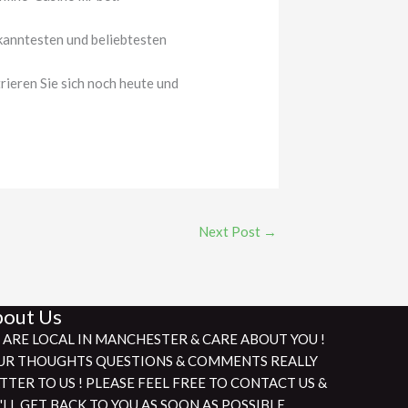
ekanntesten und beliebtesten
ieren Sie sich noch heute und
Next Post
→
out Us
 ARE LOCAL IN MANCHESTER & CARE ABOUT YOU !
UR THOUGHTS QUESTIONS & COMMENTS REALLY
TTER TO US ! PLEASE FEEL FREE TO CONTACT US &
'LL GET BACK TO YOU AS SOON AS POSSIBLE