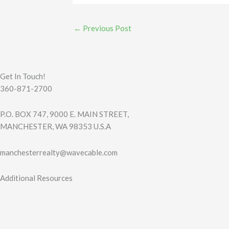
←
Previous Post
Get In Touch!
360-871-2700
P.O. BOX 747, 9000 E. MAIN STREET,
MANCHESTER, WA 98353 U.S.A
manchesterrealty@wavecable.com
Additional Resources