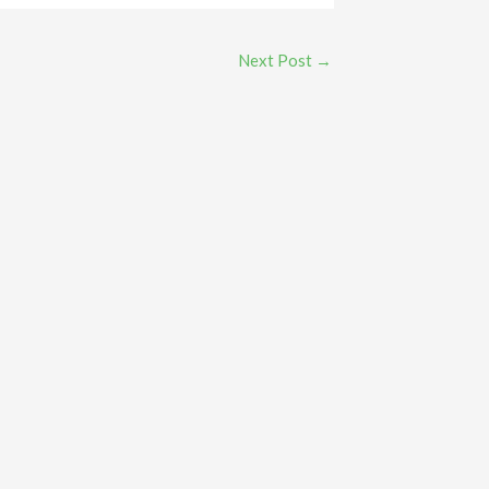
Next Post
→