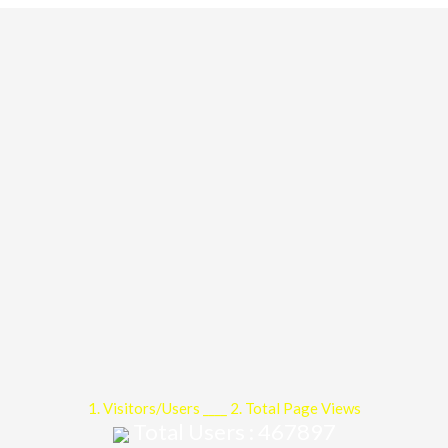
1. Visitors/Users ____ 2. Total Page Views
Total Users : 467897