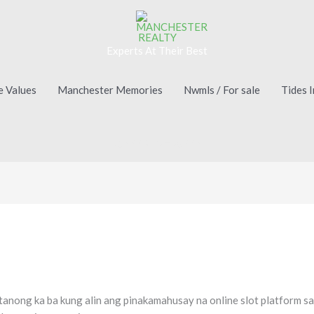
Experts At Their Best
e Values
Manchester Memories
Nwmls / For sale
Tides 
tg777 slot – tg777
anong ka ba kung alin ang pinakamahusay na online slot platform sa