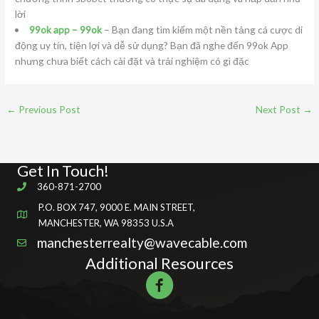
lời
99ok app – 99ok
– Bạn đang tìm kiếm một nền tảng cá cược di
động uy tín, tiện lợi và dễ sử dụng? Bạn đã nghe đến 99ok App
nhưng chưa biết cách cài đặt và trải nghiệm có gì đặc
←
Previous Post
Next Post
→
Get In Touch!
360-871-2700
P.O. BOX 747, 9000 E. MAIN STREET,
MANCHESTER, WA 98353 U.S.A
manchesterrealty@wavecable.com
Additional Resources