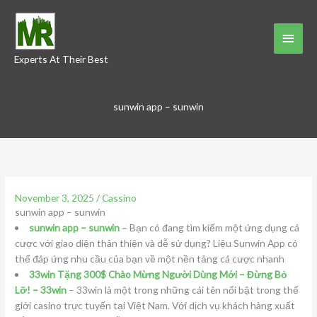
Skip
to
Main
content
Experts At Their Best
Menu
sunwin app – sunwin
November 3, 2025
/
Cassino
sunwin app – sunwin
sunwin app – sunwin
– Bạn có đang tìm kiếm một ứng dụng cá
cược với giao diện thân thiện và dễ sử dụng? Liệu Sunwin App có
thể đáp ứng nhu cầu của bạn về một nền tảng cá cược nhanh
33win Tặng 300$ Chào Mừng Người Dùng Mới – Đừng Bỏ
Lỡ! – 33win
– 33win là một trong những cái tên nổi bật trong thế
giới casino trực tuyến tại Việt Nam. Với dịch vụ khách hàng xuất