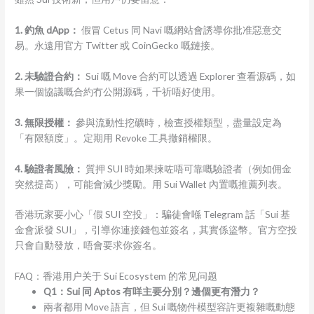
1. 釣魚 dApp：
假冒 Cetus 同 Navi 嘅網站會誘導你批准惡意交
易。永遠用官方 Twitter 或 CoinGecko 嘅鏈接。
2. 未驗證合約：
Sui 嘅 Move 合約可以透過 Explorer 查看源碼，如
果一個協議嘅合約冇公開源碼，千祈唔好使用。
3. 無限授權：
參與流動性挖礦時，檢查授權類型，盡量設定為
「有限額度」。定期用 Revoke 工具撤銷權限。
4. 驗證者風險：
質押 SUI 時如果揀咗唔可靠嘅驗證者（例如佣金
突然提高），可能會減少獎勵。用 Sui Wallet 內置嘅推薦列表。
香港玩家要小心「假 SUI 空投」：騙徒會喺 Telegram 話「Sui 基
金會派發 SUI」，引導你連接錢包並簽名，其實係盜幣。官方空投
只會自動發放，唔會要求你簽名。
FAQ：香港用户关于 Sui Ecosystem 的常见问题
Q1：Sui 同 Aptos 有咩主要分別？邊個更有潛力？
兩者都用 Move 語言，但 Sui 嘅物件模型容許更複雜嘅動態