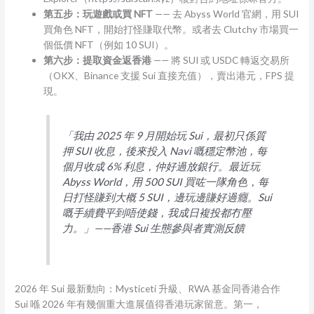
第五步：玩遊戲或買 NFT
—— 去 Abyss World 官網，用 SUI
買角色 NFT，開始打怪賺取代幣。或者去 Clutchy 市場買一
個低價 NFT（例如 10 SUI）。
第六步：提取資金返香港
—— 將 SUI 或 USDC 轉返交易所
（OKX、Binance 支援 Sui 直接充值），賣出港元，FPS 提
現。
「我由 2025 年 9 月開始玩 Sui，最初只係質
押 SUI 收息，後來投入 Navi 嘅穩定幣池，每
個月收成 6% 利息，仲好過放銀行。最近玩
Abyss World，用 500 SUI 買咗一隊角色，每
日打怪賺到大概 5 SUI，邊玩邊賺好過癮。Sui
嘅手續費平到唔使錢，我成日複投都冇壓
力。」——香港 Sui 生態參與者實測反饋
2026 年 Sui 最新動向：Mysticeti 升級、RWA 基金同香港合作
Sui 喺 2026 年有幾個重大進展值得香港玩家留意。第一，