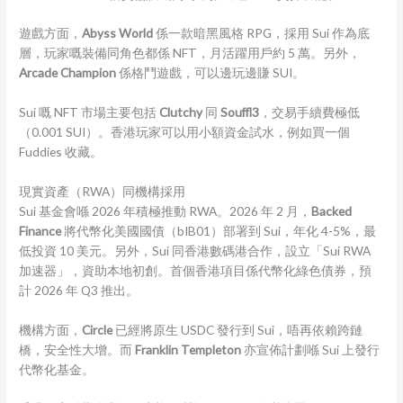
遊戲方面，
Abyss World
係一款暗黑風格 RPG，採用 Sui 作為底
層，玩家嘅裝備同角色都係 NFT，月活躍用戶約 5 萬。另外，
Arcade Champion
係格鬥遊戲，可以邊玩邊賺 SUI。
Sui 嘅 NFT 市場主要包括
Clutchy
同
Souffl3
，交易手續費極低
（0.001 SUI）。香港玩家可以用小額資金試水，例如買一個
Fuddies 收藏。
現實資產（RWA）同機構採用
Sui 基金會喺 2026 年積極推動 RWA。2026 年 2 月，
Backed
Finance
將代幣化美國國債（bIB01）部署到 Sui，年化 4-5%，最
低投資 10 美元。另外，Sui 同香港數碼港合作，設立「Sui RWA
加速器」，資助本地初創。首個香港項目係代幣化綠色債券，預
計 2026 年 Q3 推出。
機構方面，
Circle
已經將原生 USDC 發行到 Sui，唔再依賴跨鏈
橋，安全性大增。而
Franklin Templeton
亦宣佈計劃喺 Sui 上發行
代幣化基金。