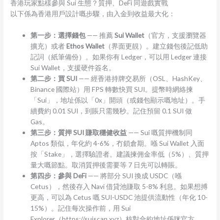
香港玩家點樣參與 Sui 生態？質押、DeFi 同遊戲實戰
以下係為香港用戶設計嘅步驟，由入金到收益最大化：
第一步：選擇錢包
—— 推薦
Sui Wallet
（官方，支援瀏覽器
擴充）或者
Ethos Wallet
（界面更靚）。建立錢包後記低助
記詞（紙筆備份）。如果你有 Ledger，可以用 Ledger 連接
Sui Wallet，支援硬件簽名。
第二步：買 SUI
—— 經香港持牌交易所（OSL、HashKey、
Binance 國際站）用 FPS 轉數快買 SUI。提幣時網絡揀
「Sui」，地址係以「0x」開頭（或錢包顯示嘅地址）。手
續費約 0.01 SUI，到賬只需幾秒。記住預留 0.1 SUI 做
Gas。
第三步：質押 SUI 賺取穩健收益
—— Sui 嘅質押機制同
Aptos 類似，年化約 4-6%，冇鎖倉期。喺 Sui Wallet 入面
按「Stake」，選擇驗證者。建議揀佣金率低（5%）、質押
量大嘅節點。取消質押後需要等 7 日先可以轉賬。
第四步：參與 DeFi
—— 將部分 SUI 換成 USDC（喺
Cetus），然後存入 Navi 借貸池賺取 5-8% 利息。如果想搏
更高，可以為 Cetus 嘅 SUI-USDC 池提供流動性（年化 10-
15%）。記住每次操作前，用 Sui
Explorer（https://suiscan.xyz）核對合約地址係咪官方。