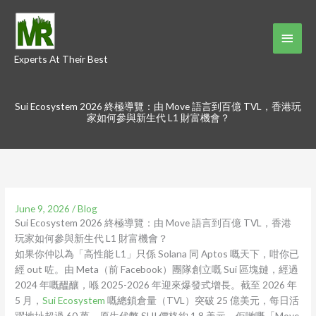
Skip
to
Main
content
Experts At Their Best
Menu
Sui Ecosystem 2026 終極導覽：由 Move 語言到百億 TVL，香港玩
家如何參與新生代 L1 財富機會？
June 9, 2026
/
Blog
Sui Ecosystem 2026 終極導覽：由 Move 語言到百億 TVL，香港
玩家如何參與新生代 L1 財富機會？
如果你仲以為「高性能 L1」只係 Solana 同 Aptos 嘅天下，咁你已
經 out 咗。由 Meta（前 Facebook）團隊創立嘅 Sui 區塊鏈，經過
2024 年嘅醞釀，喺 2025-2026 年迎來爆發式增長。截至 2026 年
5 月，
Sui Ecosystem
嘅總鎖倉量（TVL）突破 25 億美元，每日活
躍地址超過 60 萬，原生代幣 SUI 價格約 1.8 美元。佢哋嘅「Move