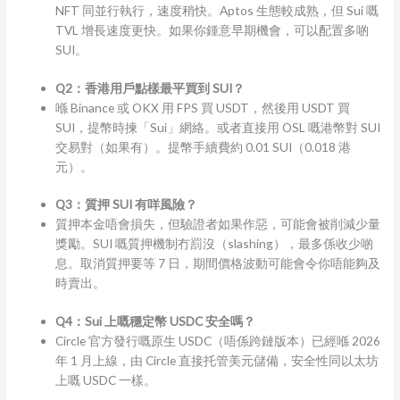
NFT 同並行執行，速度稍快。Aptos 生態較成熟，但 Sui 嘅
TVL 增長速度更快。如果你鍾意早期機會，可以配置多啲
SUI。
Q2：香港用戶點樣最平買到 SUI？
喺 Binance 或 OKX 用 FPS 買 USDT，然後用 USDT 買
SUI，提幣時揀「Sui」網絡。或者直接用 OSL 嘅港幣對 SUI
交易對（如果有）。提幣手續費約 0.01 SUI（0.018 港
元）。
Q3：質押 SUI 有咩風險？
質押本金唔會損失，但驗證者如果作惡，可能會被削減少量
獎勵。SUI 嘅質押機制冇罰沒（slashing），最多係收少啲
息。取消質押要等 7 日，期間價格波動可能會令你唔能夠及
時賣出。
Q4：Sui 上嘅穩定幣 USDC 安全嗎？
Circle 官方發行嘅原生 USDC（唔係跨鏈版本）已經喺 2026
年 1 月上線，由 Circle 直接托管美元儲備，安全性同以太坊
上嘅 USDC 一樣。