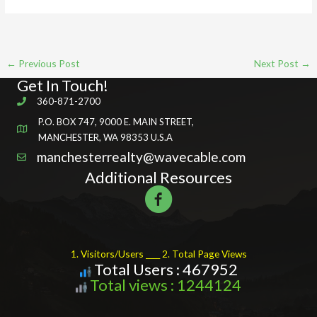
←
Previous Post
Next Post
→
Get In Touch!
360-871-2700
P.O. BOX 747, 9000 E. MAIN STREET,
MANCHESTER, WA 98353 U.S.A
manchesterrealty@wavecable.com
Additional Resources
1. Visitors/Users ____ 2. Total Page Views
Total Users : 467952
Total views : 1244124