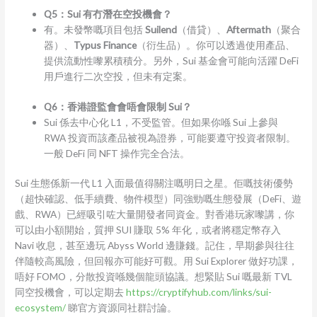
Q5：Sui 有冇潛在空投機會？
有。未發幣嘅項目包括
Suilend
（借貸）、
Aftermath
（聚合
器）、
Typus Finance
（衍生品）。你可以透過使用產品、
提供流動性嚟累積積分。另外，Sui 基金會可能向活躍 DeFi
用戶進行二次空投，但未有定案。
Q6：香港證監會會唔會限制 Sui？
Sui 係去中心化 L1，不受監管。但如果你喺 Sui 上參與
RWA 投資而該產品被視為證券，可能要遵守投資者限制。
一般 DeFi 同 NFT 操作完全合法。
Sui 生態係新一代 L1 入面最值得關注嘅明日之星。佢嘅技術優勢
（超快確認、低手續費、物件模型）同強勁嘅生態發展（DeFi、遊
戲、RWA）已經吸引咗大量開發者同資金。對香港玩家嚟講，你
可以由小額開始，質押 SUI 賺取 5% 年化，或者將穩定幣存入
Navi 收息，甚至邊玩 Abyss World 邊賺錢。記住，早期參與往往
伴隨較高風險，但回報亦可能好可觀。用 Sui Explorer 做好功課，
唔好 FOMO，分散投資喺幾個龍頭協議。想緊貼 Sui 嘅最新 TVL
同空投機會，可以定期去
https://cryptifyhub.com/links/sui-
ecosystem/
睇官方資源同社群討論。