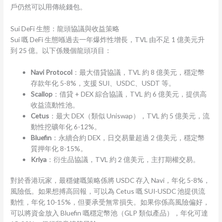
戶仍然可以用傳統錢包。
Sui DeFi 生態：龍頭協議與收益策略
Sui 嘅 DeFi 生態喺過去一年爆炸性增長，TVL 由不足 1 億美元升
到 25 億。以下係幾個龍頭項目：
Navi Protocol
：最大借貸協議，TVL 約 8 億美元，穩定幣
存款年化 5-8%，支援 SUI、USDC、USDT 等。
Scallop
：借貸 + DEX 綜合協議，TVL 約 6 億美元，提供高
收益流動性池。
Cetus
：最大 DEX（類似 Uniswap），TVL 約 5 億美元，流
動性挖礦年化 6-12%。
Bluefin
：永續合約 DEX，日交易量超過 2 億美元，穩定幣
質押年化 8-15%。
Kriya
：衍生品協議，TVL 約 2 億美元，主打期權交易。
對於香港玩家，最穩健嘅策略係將 USDC 存入 Navi，年化 5-8%，
風險低。如果想搏高回報，可以為 Cetus 嘅 SUI-USDC 池提供流
動性，年化 10-15%，但要承受無常損失。如果你係高風險偏好，
可以將資金放入 Bluefin 嘅穩定幣池（GLP 類似產品），年化可達