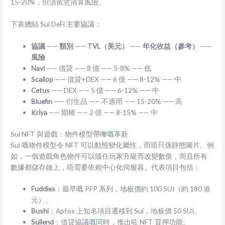
15-20%，但須留意清算風險。
下表總結 Sui DeFi 主要協議：
協議
——
類別
——
TVL（美元）
——
年化收益（參考）
——
風險
Navi
—— 借貸 —— 8 億 —— 5-8% —— 低
Scallop
—— 借貸+DEX —— 6 億 —— 8-12% —— 中
Cetus
—— DEX —— 5 億 —— 6-12% —— 中
Bluefin
—— 衍生品 —— 不適用 —— 15-20% —— 高
Kriya
—— 期權 —— 2 億 —— 8-15% —— 中
Sui NFT 與遊戲：物件模型帶嚟嘅革新
Sui 嘅物件模型令 NFT 可以動態變化屬性，而唔只係靜態圖片。例
如，一個遊戲角色物件可以隨住玩家升級而改變數值，而且所有
數據都儲存鏈上，唔需要依賴中心化伺服器。代表項目包括：
Fuddies
：最早嘅 PFP 系列，地板價約 100 SUI（約 180 港
元）。
Bushi
：Aptos 上知名項目遷移到 Sui，地板價 50 SUI。
Suilend
：借貸協議嘅同時，推出咗 NFT 質押功能。