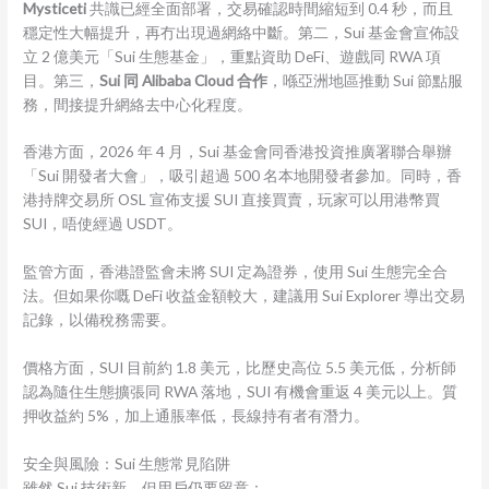
Mysticeti
共識已經全面部署，交易確認時間縮短到 0.4 秒，而且
穩定性大幅提升，再冇出現過網絡中斷。第二，Sui 基金會宣佈設
立 2 億美元「Sui 生態基金」，重點資助 DeFi、遊戲同 RWA 項
目。第三，
Sui 同 Alibaba Cloud 合作
，喺亞洲地區推動 Sui 節點服
務，間接提升網絡去中心化程度。
香港方面，2026 年 4 月，Sui 基金會同香港投資推廣署聯合舉辦
「Sui 開發者大會」，吸引超過 500 名本地開發者參加。同時，香
港持牌交易所 OSL 宣佈支援 SUI 直接買賣，玩家可以用港幣買
SUI，唔使經過 USDT。
監管方面，香港證監會未將 SUI 定為證券，使用 Sui 生態完全合
法。但如果你嘅 DeFi 收益金額較大，建議用 Sui Explorer 導出交易
記錄，以備稅務需要。
價格方面，SUI 目前約 1.8 美元，比歷史高位 5.5 美元低，分析師
認為隨住生態擴張同 RWA 落地，SUI 有機會重返 4 美元以上。質
押收益約 5%，加上通脹率低，長線持有者有潛力。
安全與風險：Sui 生態常見陷阱
雖然 Sui 技術新，但用戶仍要留意：