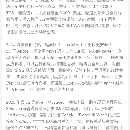
語言 + 平行執行 + 物件模型」技術，令交易速度達 120,000
TPS（理論值），手續費低至 0.0001 美元。呢篇文章會從香港玩
家角度，深入梳理 Sui 生態嘅技術優勢、DeFi 龍頭、NFT 同遊
戲、質押收益，以及 2026 年最新嘅 RWA 同機構採用進展，助你
捉住呢個潛力巨大嘅新生態。
Sui 區塊鏈技術特點：點解比 Solana 同 Aptos 更快更安全？
Sui 同 Aptos 一樣使用 Move 語言，但 Sui 嘅「以物件為中心」模
型係最大區別。喺 Sui 入面，每個資產都係一個「物件」，擁有獨
立所有權，可以並行處理唔相關嘅交易，唔需要全局共識。呢個
設計令 Sui 嘅交易確認時間（最終性）低於 1 秒，而且可以線性擴
展——加多驗證者節點就可以提高吞吐量。相比之下，Solana 需要
所有節點處理所有交易，而且歷史上有多次網絡中斷；Aptos 雖然
都係 Move，但佢嘅並行處理能力稍遜。
2025 年底 Sui 完成咗「Mysticeti」共識升級，將交易延遲再降低
80%，而家普通轉賬只需要 0.5 秒就確認。同時，Sui 推出咗
「zkLogin」功能，容許用戶用 Google、Twitch 等 Web2 賬戶直
接登入 dApp，大大降低咗新用戶入門門檻。對於香港玩家嚟講，
呢個係好大嘅便利——你唔需要管理私鑰（可以選擇），但進階用