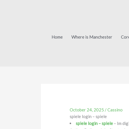
Skip
to
content
Home
Where is Manchester
Cor
October 24, 2025
/
Cassino
spiele login – spiele
spiele login – spiele
– Im dig