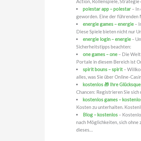
Action, Rollenspiele, Strategi
polestar app – polestar
– In
geworden. Eine der führenden 
energie games – energie
– I
Diese Spiele bieten nicht nur 
energie login – energie
– Um
Sicherheitstipps beachten:
one games – one
– Die Welt 
Portale in diesem Bereich ist 
spirit bouns – spirit
– Willko
alles, was Sie über Online-Cas
kostenlos 🎁 Ihre Glücksquel
Chancen: Registrieren Sie sich
kostenlos games – kostenlo
Kosten zu unterhalten. Kostenl
Blog – kostenlos
– Kostenlo
nach Möglichkeiten, sich ohne 
dieses…