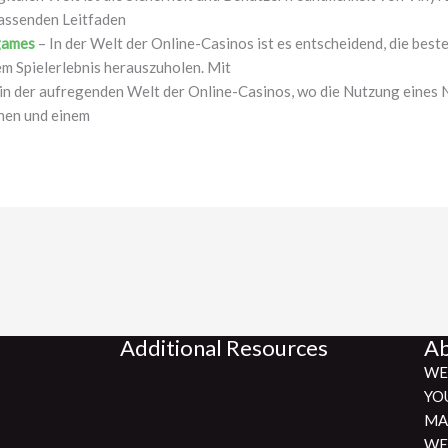
fassenden Leitfaden
 games
– In der Welt der Online-Casinos ist es entscheidend, die be
em Spielerlebnis herauszuholen. Mit
n der aufregenden Welt der Online-Casinos, wo die Nutzung eines
chen und einem
Additional Resources
Ab
WE
YO
MA
WE