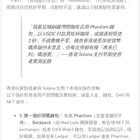
「Parcl」（房地產衍生品）同「Homebase」（代幣化房地產）。
呢啲項目仍然好早期，流動性不足，建議以小額實驗性質參與。
「我最近喺銅鑼灣間咖啡店用 Phantom 錢
包，以 USDC 付款買咗杯咖啡，成個過程唔使
3 秒，手續費幾乎零。雖然香港接受加密貨幣
嘅商舖仲未普及，但每次用都有種『將來已
到』嘅感覺。」——香港 Solana 支付早期使用
者實測反饋
香港玩家點樣參與 Solana 生態？本地化操作攻略
以下係針對香港用戶習慣嘅完整指南，涵蓋入金、錢包、DeFi 同
NFT 操作：
1. 揀一個好用嘅錢包：
推薦
Phantom
（支援電腦同手
機）、
Backpack
（由 Mad Lads 團隊開發，整合埋 NFT 同
exchange）或者 OKX Web3 錢包。安裝後記低助記詞，唔
好截圖。如果你有 Ledger，可以用 Ledger 連接 Phantom，