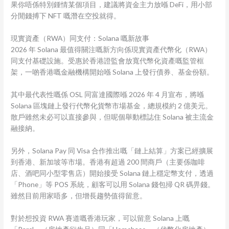
果你唔係特別鍾情某個項目，建議將資金主力放喺 DeFi，用小部
分閒錢搏下 NFT 嘅潛在空投就得。
現實資產（RWA）同支付：Solana 嘅新故事
2026 年 Solana 最值得關注嘅新方向係現實資產代幣化（RWA）
同支付基礎設施。受惠於香港證監會放寬代幣化資產嘅監管框
架，一啲香港嘅金融機構開始喺 Solana 上發行債券、基金份額。
其中最代表性嘅係 OSL 同富達國際喺 2026 年 4 月宣布，將喺
Solana 區塊鏈上發行代幣化貨幣市場基金，總規模約 2 億美元。
散戶雖然未必可以直接參與，但呢個舉動標誌住 Solana 被主流金
融接納。
另外，Solana Pay 同 Visa 合作推出嘅「鏈上結算」方案已經擴展
到香港、新加坡等市場。香港有超過 200 間商戶（主要係咖啡
店、酒吧同小型零售店）開始接受 Solana 鏈上穩定幣支付，透過
「Phone」等 POS 系統，顧客可以用 Solana 錢包掃 QR 碼畀錢。
雖然目前用家唔多，但增長趨勢值得留意。
對於想投資 RWA 賽道嘅香港玩家，可以留意 Solana 上嘅