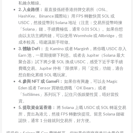
私鑰永離線。
2. 入金路徑：
最直接係經香港持牌交易所（OSL、
HashKey、Binance 國際站）用 FPS 轉數快買 SOL 或
USDC，然後提幣到 Solana 地址（注意：交易所提幣時揀
「Solana」鏈，手續費極低，通常 0.01 SOL）。如果你想
由以太坊主網跨鏈，可以使用 Wormhole 或 Allbridge，但
成本較高，唔建議新手咁做。
3. 體驗 DeFi：
去 Kamino 或者 Marginfi，將你嘅 USDC 存入
Earn 池，一星期後睇下利息。或者去 Jupiter（Solana 最大
聚合器）試下將少量 SOL 換成 USDC，感受下近乎零手續
費嘅交易。Jupiter 仲有「限價單」同「定投」功能，適合
想自動化累積 SOL 嘅玩家。
4. 參與 NFT 或 GameFi：
如果你有興趣，可以去 Magic
Eden 或者 Tensor 買啲低價嘅「OK Bears」或者
「SolSlimes」系列玩下，記住只係娛樂性質，唔好當投
資。
5. 提取資金返香港：
將 Solana 上嘅 USDC 或 SOL 轉返交易
所，賣出為港元，然後 FPS 轉數快提現。留意 Solana 鏈確
認快，通常 1 分鐘就到交易所，好方便。
提提你：Solana 嘅 Gas 費雖然平，但如果你密麻麻進行大量交易