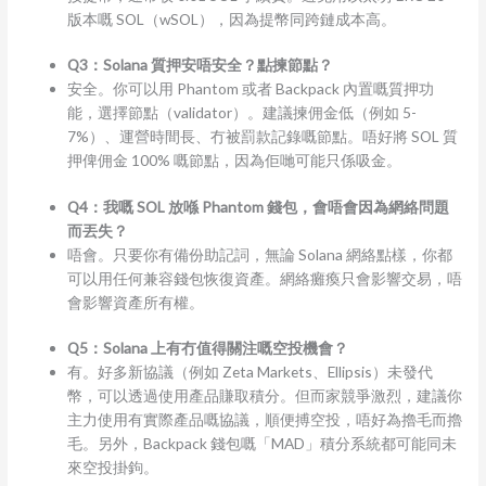
版本嘅 SOL（wSOL），因為提幣同跨鏈成本高。
Q3：Solana 質押安唔安全？點揀節點？
安全。你可以用 Phantom 或者 Backpack 內置嘅質押功
能，選擇節點（validator）。建議揀佣金低（例如 5-
7%）、運營時間長、冇被罰款記錄嘅節點。唔好將 SOL 質
押俾佣金 100% 嘅節點，因為佢哋可能只係吸金。
Q4：我嘅 SOL 放喺 Phantom 錢包，會唔會因為網絡問題
而丟失？
唔會。只要你有備份助記詞，無論 Solana 網絡點樣，你都
可以用任何兼容錢包恢復資產。網絡癱瘓只會影響交易，唔
會影響資產所有權。
Q5：Solana 上有冇值得關注嘅空投機會？
有。好多新協議（例如 Zeta Markets、Ellipsis）未發代
幣，可以透過使用產品賺取積分。但而家競爭激烈，建議你
主力使用有實際產品嘅協議，順便搏空投，唔好為擼毛而擼
毛。另外，Backpack 錢包嘅「MAD」積分系統都可能同未
來空投掛鉤。