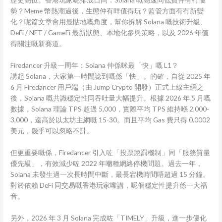
勢？Meme 幣熱潮過後，生態仲有咩值得玩？監管方面有冇新變
化？呢篇文章會用最貼地嘅角度，幫你拆解 Solana 嘅技術升級、
DeFi / NFT / GameFi 最新狀態、本地化參與策略，以及 2026 年值
得關注嘅新賽道。
Firedancer 升級一周年：Solana 仲係咪最「快」嘅 L1？
講起 Solana，大家第一時間諗到嘅係「快」。的確，自從 2025 年
6 月 Firedancer 用戶端（由 Jump Crypto 開發）正式上線主網之
後，Solana 嘅共識穩定性同吞吐量大幅提升。根據 2026 年 5 月嘅
數據，Solana 理論 TPS 超過 5,000，實際平均 TPS 維持喺 2,000-
3,000，遠高於以太坊主網嘅 15-30。而且平均 Gas 費只得 0.0002
美元，幾乎可以忽略不計。
但更重要嘅係，Firedancer 引入咗「投票懲罰機制」同「服務質量
優先級」，有效減少咗 2022 年嗰種網絡停機問題。過去一年，
Solana 未發生過一次長時間中斷，最長宕機時間唔超過 15 分鐘。
對於依賴 DeFi 同交易嘅香港玩家嚟講，呢個穩定性提升係一大福
音。
另外，2026 年 3 月 Solana 完成咗「TIMELY」升級，進一步優化