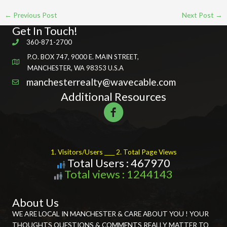
←
Previous Post
Next Post
→
Get In Touch!
360-871-2700
P.O. BOX 747, 9000 E. MAIN STREET,
MANCHESTER, WA 98353 U.S.A
manchesterrealty@wavecable.com
Additional Resources
1. Visitors/Users ____ 2. Total Page Views
Total Users : 467970
Total views : 1244143
About Us
WE ARE LOCAL IN MANCHESTER & CARE ABOUT YOU ! YOUR
THOUGHTS QUESTIONS & COMMENTS REALLY MATTER TO