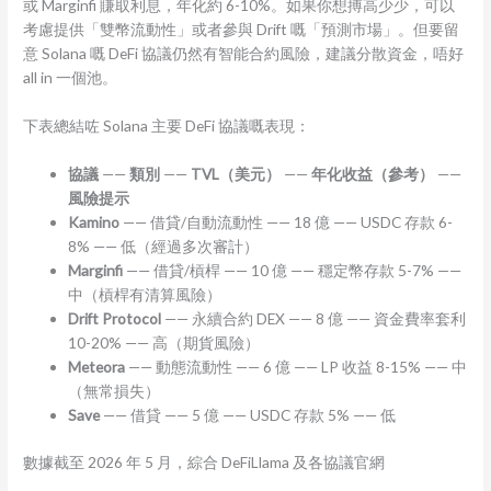
或 Marginfi 賺取利息，年化約 6-10%。如果你想搏高少少，可以
考慮提供「雙幣流動性」或者參與 Drift 嘅「預測市場」。但要留
意 Solana 嘅 DeFi 協議仍然有智能合約風險，建議分散資金，唔好
all in 一個池。
下表總結咗 Solana 主要 DeFi 協議嘅表現：
協議
——
類別
——
TVL（美元）
——
年化收益（參考）
——
風險提示
Kamino
—— 借貸/自動流動性 —— 18 億 —— USDC 存款 6-
8% —— 低（經過多次審計）
Marginfi
—— 借貸/槓桿 —— 10 億 —— 穩定幣存款 5-7% ——
中（槓桿有清算風險）
Drift Protocol
—— 永續合約 DEX —— 8 億 —— 資金費率套利
10-20% —— 高（期貨風險）
Meteora
—— 動態流動性 —— 6 億 —— LP 收益 8-15% —— 中
（無常損失）
Save
—— 借貸 —— 5 億 —— USDC 存款 5% —— 低
數據截至 2026 年 5 月，綜合 DeFiLlama 及各協議官網