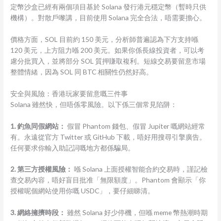
定幣沙盒已經有兩個項目基於 Solana 發行港元穩定幣（暫時只供
機構）。對散戶嚟講，目前使用 Solana 完全合法，唔需要擔心。
價格方面，SOL 目前約 150 美元，分析師普遍認為下方支持喺
120 美元，上方阻力喺 200 美元。如果你係長線投資者，可以考
慮分批買入，並將部分 SOL 質押賺取複利。短線交易要留意市場
整體情緒，因為 SOL 同 BTC 相關性仍然好高。
安全與風險：香港玩家要留意嘅三件事
Solana 雖然快，但唔係零風險。以下係三個常見陷阱：
1. 釣魚同假網站：
假冒 Phantom 錢包、假冒 Jupiter 嘅網站經常
有。永遠從官方 Twitter 或 GitHub 下載，唔好用搜尋引擎廣告。
任何要求你輸入助記詞嘅地方都係騙局。
2. 第三方授權風險：
喺 Solana 上面授權智能合約交易時，謹記檢
查交易內容，唔好盲目批准「無限額度」。Phantom 會顯示「你
授權呢個網站使用你嘅 USDC」，要仔細睇清。
3. 網絡擁擠時段：
雖然 Solana 好少停機，但喺 meme 幣熱潮時期