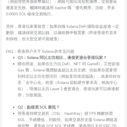
（例如突然有個新幣爆紅），網絡可能出現短暫擁擠，交易會延
遲甚至失敗。嗰陣時建議用 Jupiter 嘅「優先費用」功能，畀多
0.0001 SOL 確保交易執行。
另外，香港玩家要留意：如果你喺 Solana DeFi 賺取收益超過一定
數額，建議保留交易記錄，以備稅務申報需要（即使香港冇資本
利得稅，但大型交易可能被查）。
FAQ：香港用户关于 Solana 的常见问题
Q1：Solana 同以太坊相比，邊個更適合香港玩家？
睇你用途。如果你主力玩 DeFi、NFT 同 GameFi，又想節省
Gas 費，Solana 嘅體驗遠超以太坊主網。但如果你需要用
到特定以太坊生態項目（例如某些借貸協議），或者你好在
意「去中心化」程度（Solana 節點硬件要求高，稍為中心
化），咁揀以太坊 Layer 2 會更適合。香港玩家可以兩邊都
用，分散風險。
Q2：點樣買 SOL 最抵？
用香港持牌交易所（OSL、HashKey）經 FPS 轉數快買
SOL，手續費低，到賬快。如果交易所支援 Solana 網絡直
接提幣，通常收 0.01 SOL 手續費。避免用以太坊 ERC-20