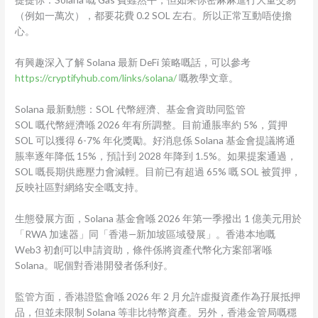
（例如一萬次），都要花費 0.2 SOL 左右。所以正常互動唔使擔
心。
有興趣深入了解 Solana 最新 DeFi 策略嘅話，可以參考
https://cryptifyhub.com/links/solana/
嘅教學文章。
Solana 最新動態：SOL 代幣經濟、基金會資助同監管
SOL 嘅代幣經濟喺 2026 年有所調整。目前通脹率約 5%，質押
SOL 可以獲得 6-7% 年化獎勵。好消息係 Solana 基金會提議將通
脹率逐年降低 15%，預計到 2028 年降到 1.5%。如果提案通過，
SOL 嘅長期供應壓力會減輕。目前已有超過 65% 嘅 SOL 被質押，
反映社區對網絡安全嘅支持。
生態發展方面，Solana 基金會喺 2026 年第一季撥出 1 億美元用於
「RWA 加速器」同「香港—新加坡區域發展」。香港本地嘅
Web3 初創可以申請資助，條件係將資產代幣化方案部署喺
Solana。呢個對香港開發者係利好。
監管方面，香港證監會喺 2026 年 2 月允許虛擬資產作為孖展抵押
品，但並未限制 Solana 等非比特幣資產。另外，香港金管局嘅穩