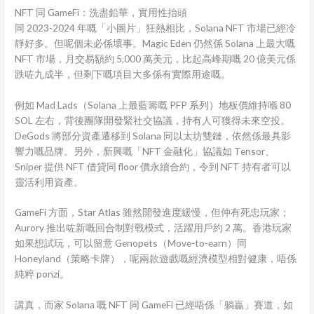
NFT 同 GameFi：洗盡鉛華，實用性抬頭
同 2023-2024 年嘅「小圖片」狂熱相比，Solana NFT 市場已經冷
靜好多。但呢個未必係壞事。Magic Eden 仍然係 Solana 上最大嘅
NFT 市場，月交易額約 5,000 萬美元，比起高峰期嘅 20 億美元係
跌咗九成半，但剩下嘅項目大多係有實際用途嘅。
例如 Mad Lads（Solana 上最藍籌嘅 PFP 系列）地板價維持喺 80
SOL 左右，背後團隊開發緊社交協議，持有人可獲得未來空投。
DeGods 將部分資產遷移到 Solana 同以太坊雙鏈，依然係最具影
響力嘅品牌。另外，新興嘅「NFT 金融化」協議如 Tensor、
Sniper 提供 NFT 借貸同 floor 價永續合約，令到 NFT 持有者可以
靈活利用資產。
GameFi 方面，Star Atlas 雖然開發進度緩慢，但仲有死忠玩家；
Aurory 推出咗新嘅回合制對戰模式，活躍用戶約 2 萬。香港玩家
如果想試玩，可以留意 Genopets（Move-to-earn）同
Honeyland（策略卡牌），呢兩款遊戲嘅經濟模型相對健康，唔係
純粹 ponzi。
講真，而家 Solana 嘅 NFT 同 GameFi 已經唔係「躺贏」賽道，如