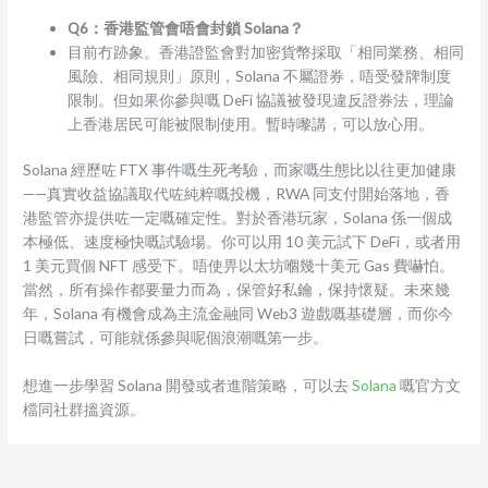
Q6：香港監管會唔會封鎖 Solana？
目前冇跡象。香港證監會對加密貨幣採取「相同業務、相同
風險、相同規則」原則，Solana 不屬證券，唔受發牌制度
限制。但如果你參與嘅 DeFi 協議被發現違反證券法，理論
上香港居民可能被限制使用。暫時嚟講，可以放心用。
Solana 經歷咗 FTX 事件嘅生死考驗，而家嘅生態比以往更加健康
——真實收益協議取代咗純粹嘅投機，RWA 同支付開始落地，香
港監管亦提供咗一定嘅確定性。對於香港玩家，Solana 係一個成
本極低、速度極快嘅試驗場。你可以用 10 美元試下 DeFi，或者用
1 美元買個 NFT 感受下。唔使畀以太坊嗰幾十美元 Gas 費嚇怕。
當然，所有操作都要量力而為，保管好私鑰，保持懷疑。未來幾
年，Solana 有機會成為主流金融同 Web3 遊戲嘅基礎層，而你今
日嘅嘗試，可能就係參與呢個浪潮嘅第一步。
想進一步學習 Solana 開發或者進階策略，可以去
Solana
嘅官方文
檔同社群搵資源。