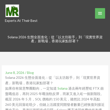
Skip
to
Main
content
Experts At Their Best
Menu
Solana 2026 生態全面進化：從「以太坊殺手」到「現實世界資
產」新戰場，香港玩家點部署？
June 8, 2026
/
Blog
Solana 2026 生態全面進化：從「以太坊殺手」到「現實世界資
產」新戰場，香港玩家點部署？
如果你有留意幣圈動向，一定知道
Solana
過去兩年經歷咗 FTX 崩
盤嘅低谷，再到 2025 年嘅強勁反彈，而家又進入咗一個新階段。
截至 2026 年 5 月，SOL 價格約 150 美元，雖然比 2024 年高點
260 美元回落咗唔少，但鏈上活躍度同開發者數量已經恢復到接近
歷史高位。香港玩家呢排成日問：Solana 嘅高速同低費仲有冇優