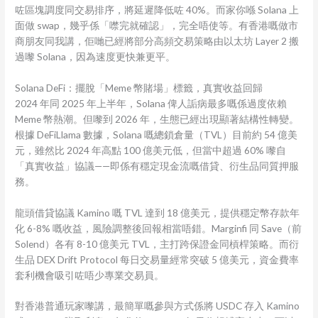
咗區塊調度同交易排序，將延遲降低咗 40%。而家你喺 Solana 上
面做 swap，幾乎係「噤完就確認」，完全唔使等。有香港嘅做市
商朋友同我講，佢哋已經將部分高頻交易策略由以太坊 Layer 2 搬
過嚟 Solana，因為速度更快兼更平。
Solana DeFi：擺脫「Meme 幣賭場」標籤，真實收益回歸
2024 年同 2025 年上半年，Solana 俾人詬病最多嘅係過度依賴
Meme 幣熱潮。但嚟到 2026 年，生態已經出現顯著結構性轉變。
根據 DeFiLlama 數據，Solana 嘅總鎖倉量（TVL）目前約 54 億美
元，雖然比 2024 年高點 100 億美元低，但當中超過 60% 嚟自
「真實收益」協議——即係有穩定現金流嘅借貸、衍生品同質押服
務。
龍頭借貸協議 Kamino 嘅 TVL 達到 18 億美元，提供穩定幣存款年
化 6-8% 嘅收益，風險調整後回報相當唔錯。Marginfi 同 Save（前
Solend）各有 8-10 億美元 TVL，主打跨保證金同槓桿策略。而衍
生品 DEX Drift Protocol 每日交易量經常突破 5 億美元，資金費率
套利機會吸引咗唔少專業交易員。
對香港普通玩家嚟講，最簡單嘅參與方式係將 USDC 存入 Kamino