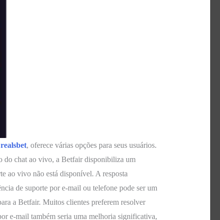
a
realsbet
, oferece várias opções para seus usuários.
do chat ao vivo, a Betfair disponibiliza um
e ao vivo não está disponível. A resposta
ncia de suporte por e-mail ou telefone pode ser um
ra a Betfair. Muitos clientes preferem resolver
por e-mail também seria uma melhoria significativa,