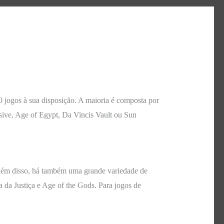
0 jogos à sua disposição. A maioria é composta por
usive, Age of Egypt, Da Vincis Vault ou Sun
 Além disso, há também uma grande variedade de
da Justiça e Age of the Gods. Para jogos de