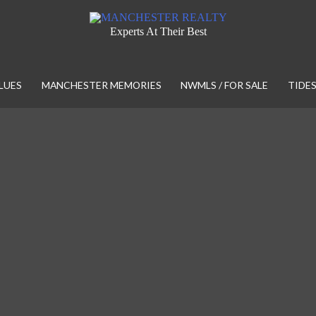
Experts At Their Best
LUES
MANCHESTER MEMORIES
NWMLS / FOR SALE
TIDE