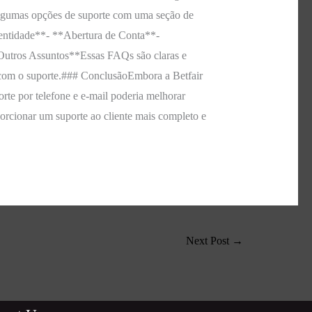
algumas opções de suporte com uma seção de
dentidade**- **Abertura de Conta**-
utros Assuntos**Essas FAQs são claras e
o com o suporte.### ConclusãoEmbora a Betfair
rte por telefone e e-mail poderia melhorar
porcionar um suporte ao cliente mais completo e
Next Post
→