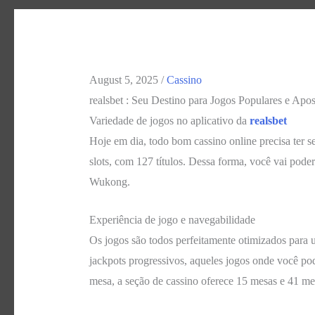
August 5, 2025
/
Cassino
realsbet : Seu Destino para Jogos Populares e Apos
Variedade de jogos no aplicativo da
realsbet
Hoje em dia, todo bom cassino online precisa ter se
slots, com 127 títulos. Dessa forma, você vai pod
Wukong.
Experiência de jogo e navegabilidade
Os jogos são todos perfeitamente otimizados para 
jackpots progressivos, aqueles jogos onde você p
mesa, a seção de cassino oferece 15 mesas e 41 me