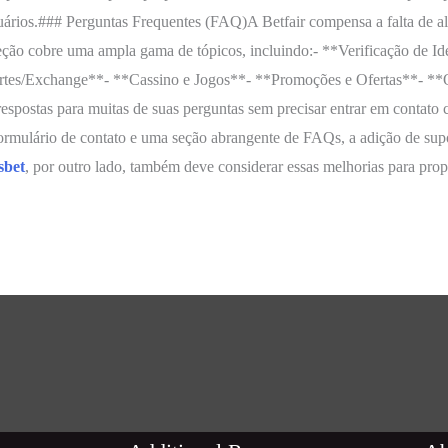
uários.### Perguntas Frequentes (FAQ)A Betfair compensa a falta de 
eção cobre uma ampla gama de tópicos, incluindo:- **Verificação de I
es/Exchange**- **Cassino e Jogos**- **Promoções e Ofertas**- **O
respostas para muitas de suas perguntas sem precisar entrar em contat
formulário de contato e uma seção abrangente de FAQs, a adição de supo
sbet
, por outro lado, também deve considerar essas melhorias para pro