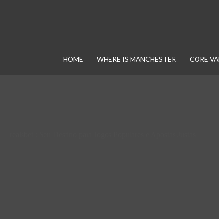
Skip
to
content
HOME
WHERE IS MANCHESTER
CORE VA
realsbet : Seu Destino para Jogos Populares e Apostas Justas