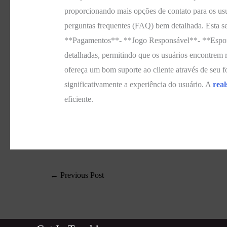
proporcionando mais opções de contato para os us
perguntas frequentes (FAQ) bem detalhada. Esta s
**Pagamentos**- **Jogo Responsável**- **Esport
detalhadas, permitindo que os usuários encontrem 
ofereça um bom suporte ao cliente através de seu 
significativamente a experiência do usuário. A
real
eficiente.
←
Previous Post