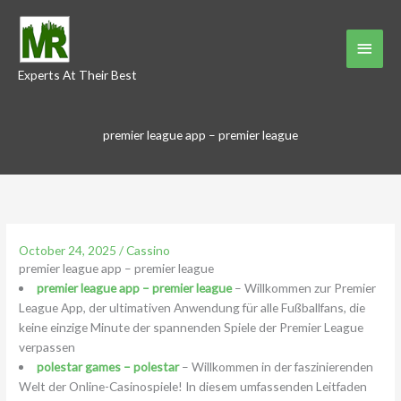
Skip
to
Main
content
Experts At Their Best
Menu
premier league app – premier league
October 24, 2025
/
Cassino
premier league app – premier league
premier league app – premier league
– Willkommen zur Premier
League App, der ultimativen Anwendung für alle Fußballfans, die
keine einzige Minute der spannenden Spiele der Premier League
verpassen
polestar games – polestar
– Willkommen in der faszinierenden
Welt der Online-Casinospiele! In diesem umfassenden Leitfaden