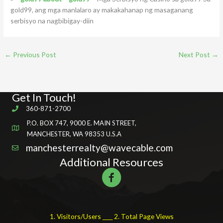
gold99, ang mga manlalaro ay makakahanap ng masaganang
serbisyo na nagbibigay-diin
←
Previous Post
Next Post
→
Get In Touch!
360-871-2700
P.O. BOX 747, 9000 E. MAIN STREET,
MANCHESTER, WA 98353 U.S.A
manchesterrealty@wavecable.com
Additional Resources
1. Visitors/Users ____ 2. Total Page Views