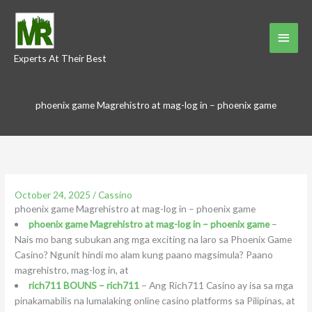
Skip
to
Main
content
Experts At Their Best
Menu
phoenix game Magrehistro at mag-log in – phoenix game
October 24, 2025
/
Cassino
phoenix game Magrehistro at mag-log in – phoenix game
phoenix game Magrehistro at mag-log in – phoenix game
–
Nais mo bang subukan ang mga exciting na laro sa Phoenix Game
Casino? Ngunit hindi mo alam kung paano magsimula? Paano
magrehistro, mag-log in, at
rich711 BOUNS – rich711
– Ang Rich711 Casino ay isa sa mga
pinakamabilis na lumalaking online casino platforms sa Pilipinas, at