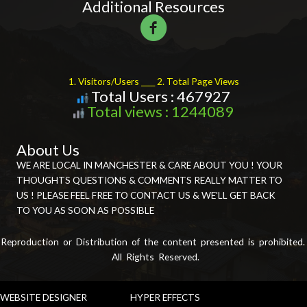
Additional Resources
1. Visitors/Users ____ 2. Total Page Views
Total Users : 467927
Total views : 1244089
About Us
WE ARE LOCAL IN MANCHESTER & CARE ABOUT YOU ! YOUR
THOUGHTS QUESTIONS & COMMENTS REALLY MATTER TO
US ! PLEASE FEEL FREE TO CONTACT US & WE'LL GET BACK
TO YOU AS SOON AS POSSIBLE
Reproduction or Distribution of the content presented is prohibited.
All Rights Reserved.
WEBSITE DESIGNER
HYPER EFFECTS