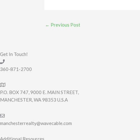
←
Previous Post
Get In Touch!
360-871-2700
P.O. BOX 747, 9000 E. MAIN STREET,
MANCHESTER, WA 98353 U.S.A
manchesterrealty@wavecable.com
Additional Resources