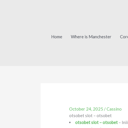
Skip
to
content
Home
Where is Manchester
Cor
October 24, 2025
/
Cassino
otsobet slot – otsobet
otsobet slot – otsobet
– Ini