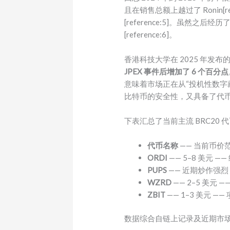
且在销售总额上越过了 Ronin[r
[reference:5]。虽然之后
[reference:6]。
香港科技大学在 2025 年发
JPEX 事件后增加了 6 个百分点
意味着市场正在从“投机性数字藏
比特币的安全性，又具备了代
下表汇总了当前主流 BRC20 
代币名称
—— 当前币价
ORDI
—— 5–8 美元
PUPS
—— 近期炒作强烈
WZRD
—— 2–5 美元
ZBIT
—— 1–3 美元 
数据综合自链上记录及近期市