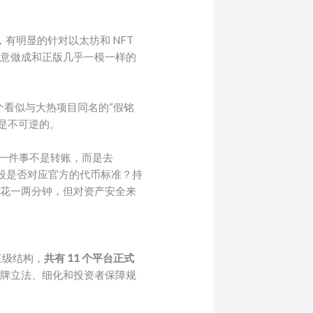
，有明显的针对以太坊和 NFT
假网站故意做成和正版几乎一模一样的
看似与大热项目同名的“假铭
是不可逆的。
后，第一件事不是转账，而是去
 字段是否对应官方的代币标准？持
多花一两分钟，但对资产安全来
三级结构，
共有 11 个平台正式
善发牌立法、细化和投资者保障规