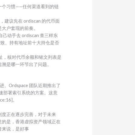
一个习惯——任何渠道看到的链
议先在 ordiscan 的代币面
是大户套现的前奏。
动手去 ordiscan 查三样东
一致、持有地址前十大持仓是否
仓地址，核对代币余额和铭文列表是
追溯是哪一环节出了问题。
。Ordspace 团队近期推出了
可快速部署索引系统的方案。这意
:16]。
制度正在逐步完善，对于未来
留意的是，香港虚拟资产领域正在
者来说，是好事