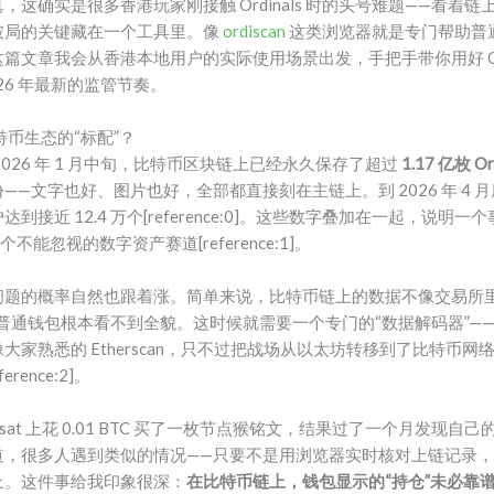
这确实是很多香港玩家刚接触 Ordinals 时的头号难题——看着
破局的关键藏在一个工具里。像
ordiscan
这类浏览器就是专门帮助普
文章我会从香港本地用户的实际使用场景出发，手把手带你用好 Ordi
26 年最新的监管节奏。
比特币生态的“标配”？
026 年 1 月中旬，比特币区块链上已经永久保存了超过
1.17 亿枚 Or
文字也好、图片也好，全部都直接刻在主链上。到 2026 年 4 月底，
到接近 12.4 万个[reference:0]。这些数字叠加在一起，说明一个事
能忽视的数字资产赛道[reference:1]。
问题的概率自然也跟着涨。简单来说，比特币链上的数据不像交易所
普通钱包根本看不到全貌。这时候就需要一个专门的“数据解码器”——也就是
用很像大家熟悉的 Etherscan，只不过把战场从以太坊转移到了比特
rence:2]。
sat 上花 0.01 BTC 买了一枚节点猴铭文，结果过了一个月发现
道，很多人遇到类似的情况——只要不是用浏览器实时核对上链记录
上。这件事给我印象很深：
在比特币链上，钱包显示的“持仓”未必靠谱，O