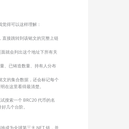
能，我觉得可以这样理解：
称，直接跳转到该铭文的完整上链
址，页面就会列出这个地址下所有关
总供应量、已铸造数量、持有人分布
所有铭文的集合数据，还会标记每个
证明在这里看得最清楚。
试搜索一个 BRC20 代币的名
升好几个台阶。
悄悄地成为全球第三大 NFT 链，并