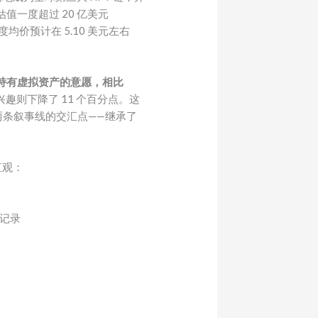
释估值一度超过 20 亿美元
年度均价预计在 5.10 美元左右
有持有虚拟资产的意愿，相比
兴趣则下降了 11 个百分点。这
于两条叙事线的交汇点——继承了
直观：
整记录