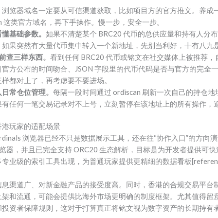
。
浏览器域名一定要从可信渠道获取，比如项目方的官方推文。养成
n.com 这类官方域名，再下手操作。慢一步，安全一步。
看懂基础参数。
如果不清楚某个 BRC20 代币的总供应量和持有人分布，建
。如果突然有大量代币集中转入一个新地址，先别当利好，十有八九
买前查三样东西。
看到任何 BRC20 代币或铭文在社交媒体上被推荐，自己
官方公布的时间吻合、JSON 字段里的代币代码是否与官方的完全
三样都对上了，再考虑要不要进场。
入日常仓位管理。
每隔一段时间通过 ordiscan 刷新一次自己的持
果有任何一笔交易记录对不上号，立刻暂停在该地址上的所有操作，
向与香港玩家的适配场景
rdinals 浏览器已经不只是数据展示工具，还在往“协作入口”的方向演进
n 浏览器，并且已完全支持 ORC20 生态解析，目标是为开发者提供
业级的索引工具出现，为普通玩家提供更精细的数据看板[reference
信息渠道广、对新金融产品的接受度高。同时，香港的合规交易平台
交易所的上架和流通，可能会提供比海外市场更明确的制度框架。尤其值得
和投资者保障规则，这对于打算真正将铭文视为数字资产的长期持有