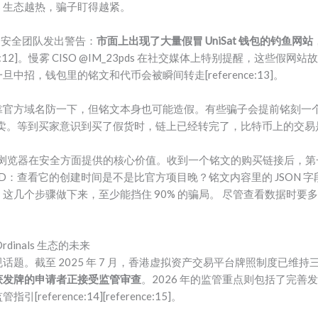
ls 生态越热，骗子盯得越紧。
慢雾的安全团队发出警告：
市面上出现了大量假冒 UniSat 钱包的钓鱼网站
ce:12]。慢雾 CISO @IM_23pds 在社交媒体上特别提醒，这些
招，钱包里的铭文和代币会被瞬间转走[reference:13]。
靠官方域名防一下，但铭文本身也可能造假。有些骗子会提前铭刻一个
甩卖。等到买家意识到买了假货时，链上已经转完了，比特币上的交易
Ordinals 浏览器在安全方面提供的核心价值。收到一个铭文的购买链接
文的 ID：查看它的创建时间是不是比官方项目晚？铭文内容里的 JSON
这几个步骤做下来，至少能挡住 90% 的骗局。 尽管查看数据时要
inals 生态的未来
题。截至 2025 年 7 月，香港虚拟资产交易平台牌照制度已维持
作获发牌的申请者正接受监管审查
。2026 年的监管重点则包括了完
ference:14][reference:15]。