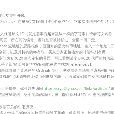
四大核心功能拆开说
门为 Ordinals 生态量身定制的链上数据“总控台”。它最实用的四个功
入任意铭文 ID（就是那串看起来乱码一样的字符串）或者符文名
块高度、所在聪的编号、当前是否被转移过，全部一清二楚。
herscan 查地址的思路很像，但面对的是比特币地址。输入一个地
代币余额，以及其持有的稀有聪。买家卖家互相核对的时候特别有用。
专门为 BRC20 生态定制的界面。可以看到某个 BRC20 代币的
部“链上可见”的指标都能在这里找到[reference:3]。
如果你收藏了某系列的 Ordinals NFT，浏览器会自动整理该系列
“稀有聪”（比如来自比特币创世块的聪）。收藏家们最在意的稀缺性
是上手操作。你可以先访问
https://cryptifyhub.com/links/ordiscan/
试
被完整呈现的。这个简单的动作，很可能让你对比特币生态的理解提
：数据背后的生态演变
初，很多人觉得 Ordinals 的热度已经过了顶峰。但实际上，比特币已经