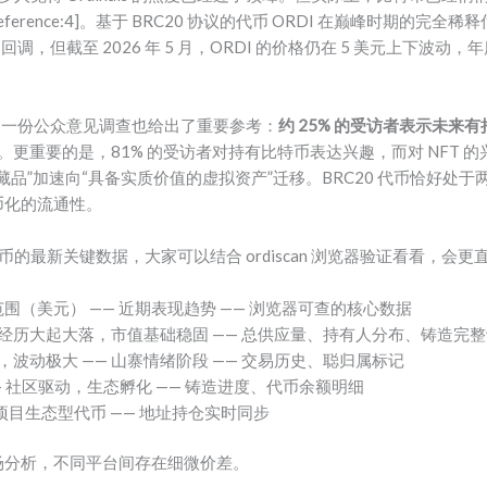
eference:4]。基于 BRC20 协议的代币 ORDI 在巅峰时期的完全稀
经历了回调，但截至 2026 年 5 月，ORDI 的价格仍在 5 美元上下波动，
布的一份公众意见调查也给出了重要参考：
约 25% 的受访者表示未来
。更重要的是，81% 的受访者对持有比特币表达兴趣，而对 NFT 的
品”加速向“具备实质价值的虚拟资产”迁移。BRC20 代币恰好处
币化的流通性。
代币的最新关键数据，大家可以结合 ordiscan 浏览器验证看看，会更
范围（美元） —— 近期表现趋势 —— 浏览器可查的核心数据
 —— 经历大起大落，市值基础稳固 —— 总供应量、持有人分布、铸造完
，波动极大 —— 山寨情绪阶段 —— 交易历史、聪归属标记
 —— 社区驱动，生态孵化 —— 铸造进度、代币余额明细
—— 项目生态型代币 —— 地址持仓实时同步
场分析，不同平台间存在细微价差。