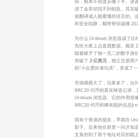
间，根本不知道从哪下手。讲真，
进了金库却找不到钥匙。其实
据翻译成人能看懂的语言的。这篇
和安全陷阱，顺带帮你搞懂 20
为什么 Ordinals 浏览器成了
先给大家上点直观数据。截至 2
聪被赋予了独一无二的数字身份——
突破了
2 亿美元
，独立交易用户达
的“小众爱好者玩具”，变成了一个不
市场规模大了，玩家多了，出
BRC20 代币的真实铸造记录，
Ordinals 浏览器。它的作
BRC20 代币和稀有聪的信息[refe
我有个香港的朋友，早期在 Uni
影子。后来他在群里一问才知
文真的到了那个地址对应的聪