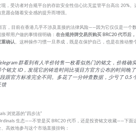
现，受访者对合规平台的存款安全性信心比无监管平台高出 20%
与意愿会随着安全感的提升而增强。
类浏览器而言，目前在香港几乎不涉及直接的法律风险——因为它仅仅是一
间接帮用户做的事情很明确：
在合规持牌交易所购买 BRC20 代币后，你
双重确认
。这种操作习惯一旦养成，既是在保护自己，也是在推动整
Telegram 群看到有人半价转售一枚看似热门的铭文，价格
n 查了那个铭文 ID，发现它的铸造时间比项目方官方公布的时间
字段跟官方标准完全不同。多花了一分钟查数据，少亏了 0.5 个 BT
反馈
als 浏览器的“四步法”
dinals 生态——不管是买 BRC20 代币，还是投资铭文收藏——
全、高效地参与这个市场直接挂钩：