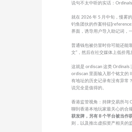
说句不太中听的实话：Ordina
就在 2026 年 5 月中旬，
钓鱼团伙的作案特征[referen
界面，诱导用户导入助记词，一旦中
普通钱包被仿冒时你可能还能
文”，然后在社交媒体上低价
这就是 ordiscan 这类 
ordiscan 里面输入那个铭
有地址的历史记录有没有异常？
说完全是值得的。
香港监管视角：持牌交易所与 Ord
聊到香港本地玩家最关心的合规话
获发牌，另有 8 个平台被当
则，以及推出虚拟资产相关的监管指引[re