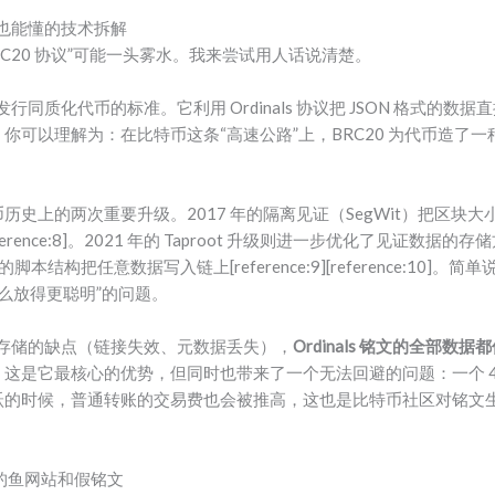
白也能懂的技术拆解
C20 协议”可能一头雾水。我来尝试用人话说清楚。
发行同质化代币的标准。它利用 Ordinals 协议把 JSON 格式的
你可以理解为：在比特币这条“高速公路”上，BRC20 为代币造了
。
史上的两次重要升级。2017 年的隔离见证（SegWit）把区块大小从
ence:8]。2021 年的 Taproot 升级则进一步优化了见证数据的存储方
定的脚本结构把任意数据写入链上[reference:9][reference:10]。
“怎么放得更聪明”的问题。
链下存储的缺点（链接失效、元数据丢失），
Ordinals 铭文的全部
。这是它最核心的优势，但同时也带来了一个无法回避的问题：一个 4
跃的时候，普通转账的交易费也会被推高，这也是比特币社区对铭文
识别钓鱼网站和假铭文