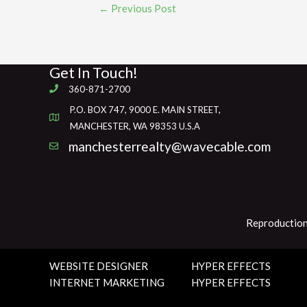
←
Previous Post
Get In Touch!
360-871-2700
P.O. BOX 747, 9000 E. MAIN STREET,
MANCHESTER, WA 98353 U.S.A
manchesterrealty@wavecable.com
Reproduction
WEBSITE DESIGNER
HYPER EFFECTS
INTERNET MARKETING
HYPER EFFECTS