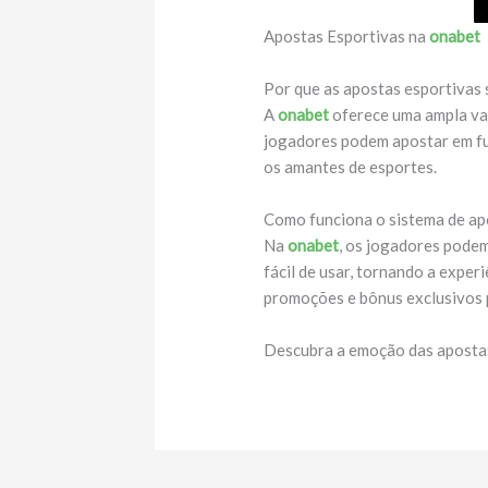
Apostas Esportivas na
onabet
Por que as apostas esportivas
A
onabet
oferece uma ampla var
jogadores podem apostar em fut
os amantes de esportes.
Como funciona o sistema de ap
Na
onabet
, os jogadores podem
fácil de usar, tornando a expe
promoções e bônus exclusivos 
Descubra a emoção das aposta