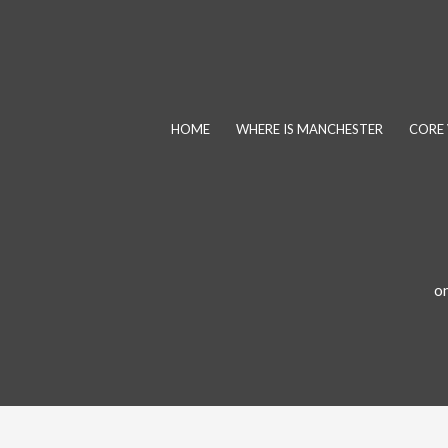
Skip
to
content
HOME
WHERE IS MANCHESTER
CORE 
on