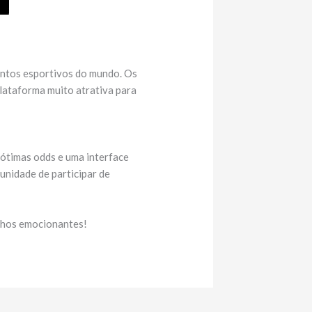
entos esportivos do mundo. Os
lataforma muito atrativa para
 ótimas odds e uma interface
unidade de participar de
anhos emocionantes!