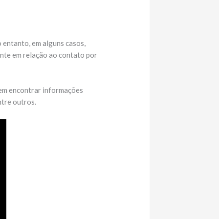
 entanto, em alguns casos,
ente em relação ao contato por
dem encontrar informações
ntre outros.