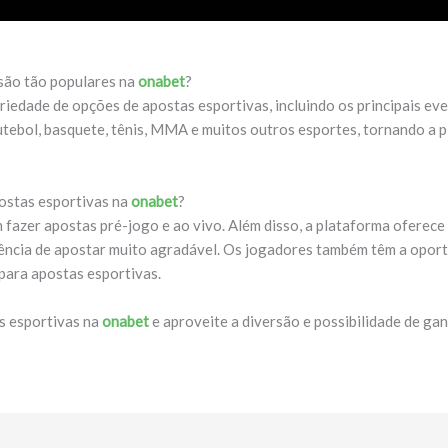
 são tão populares na
onabet
?
iedade de opções de apostas esportivas, incluindo os principais ev
ebol, basquete, tênis, MMA e muitos outros esportes, tornando a p
ostas esportivas na
onabet
?
 fazer apostas pré-jogo e ao vivo. Além disso, a plataforma oferece
riência de apostar muito agradável. Os jogadores também têm a oport
para apostas esportivas.
s esportivas na
onabet
e aproveite a diversão e possibilidade de g