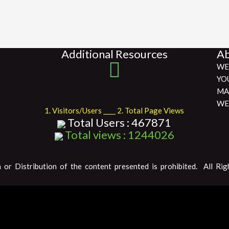
Additional Resources
Ab
WE
YO
MA
WE
1. Visitors/Users ____ 2. Total Page Views
Total Users : 467871
Total views : 1244026
 or Distribution of the content presented is prohibited. All Rig