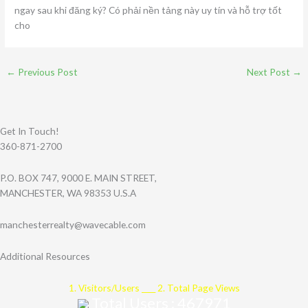
ngay sau khi đăng ký? Có phải nền tảng này uy tín và hỗ trợ tốt
cho
←
Previous Post
Next Post
→
Get In Touch!
360-871-2700
P.O. BOX 747, 9000 E. MAIN STREET,
MANCHESTER, WA 98353 U.S.A
manchesterrealty@wavecable.com
Additional Resources
1. Visitors/Users ____ 2. Total Page Views
Total Users : 467971