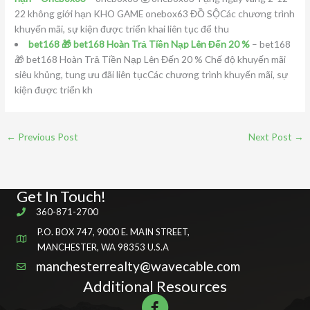
22 không giới hạn KHO GAME onebox63 ĐỒ SỘCác chương trình
khuyến mãi, sự kiện được triển khai liên tục để thu
bet168 🎁 bet168 Hoàn Trả Tiền Nạp Lên Đến 20 %
– bet168
🎁 bet168 Hoàn Trả Tiền Nạp Lên Đến 20 % Chế độ khuyến mãi
siêu khủng, tung ưu đãi liên tụcCác chương trình khuyến mãi, sự
kiện được triển kh
←
Previous Post
Next Post
→
Get In Touch!
360-871-2700
P.O. BOX 747, 9000 E. MAIN STREET,
MANCHESTER, WA 98353 U.S.A
manchesterrealty@wavecable.com
Additional Resources