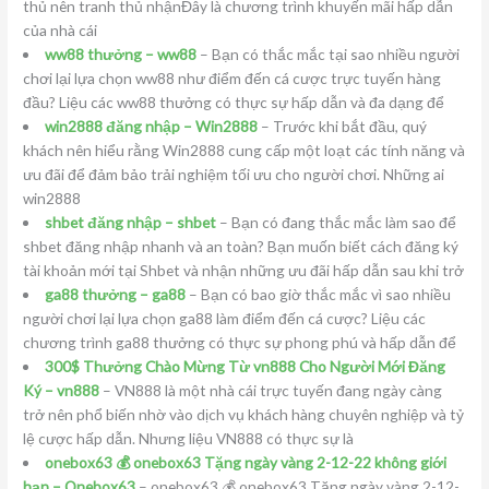
thủ nên tranh thủ nhậnĐây là chương trình khuyến mãi hấp dẫn
của nhà cái
ww88 thưởng – ww88
– Bạn có thắc mắc tại sao nhiều người
chơi lại lựa chọn ww88 như điểm đến cá cược trực tuyến hàng
đầu? Liệu các ww88 thưởng có thực sự hấp dẫn và đa dạng để
win2888 đăng nhập – Win2888
– Trước khi bắt đầu, quý
khách nên hiểu rằng Win2888 cung cấp một loạt các tính năng và
ưu đãi để đảm bảo trải nghiệm tối ưu cho người chơi. Những ai
win2888
shbet đăng nhập – shbet
– Bạn có đang thắc mắc làm sao để
shbet đăng nhập nhanh và an toàn? Bạn muốn biết cách đăng ký
tài khoản mới tại Shbet và nhận những ưu đãi hấp dẫn sau khi trở
ga88 thưởng – ga88
– Bạn có bao giờ thắc mắc vì sao nhiều
người chơi lại lựa chọn ga88 làm điểm đến cá cược? Liệu các
chương trình ga88 thưởng có thực sự phong phú và hấp dẫn để
300$ Thưởng Chào Mừng Từ vn888 Cho Người Mới Đăng
Ký – vn888
– VN888 là một nhà cái trực tuyến đang ngày càng
trở nên phổ biến nhờ vào dịch vụ khách hàng chuyên nghiệp và tỷ
lệ cược hấp dẫn. Nhưng liệu VN888 có thực sự là
onebox63 💰 onebox63 Tặng ngày vàng 2-12-22 không giới
hạn – Onebox63
– onebox63 💰 onebox63 Tặng ngày vàng 2-12-