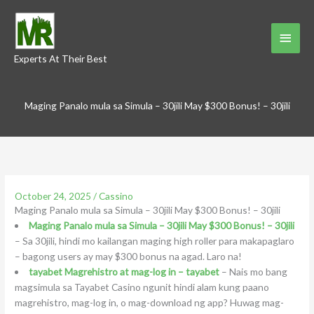
Skip
to
Main
content
Experts At Their Best
Menu
Maging Panalo mula sa Simula – 30jili May $300 Bonus! – 30jili
October 24, 2025
/
Cassino
Maging Panalo mula sa Simula – 30jili May $300 Bonus! – 30jili
Maging Panalo mula sa Simula – 30jili May $300 Bonus! – 30jili
– Sa 30jili, hindi mo kailangan maging high roller para makapaglaro
– bagong users ay may $300 bonus na agad. Laro na!
tayabet Magrehistro at mag-log in – tayabet
– Nais mo bang
magsimula sa Tayabet Casino ngunit hindi alam kung paano
magrehistro, mag-log in, o mag-download ng app? Huwag mag-