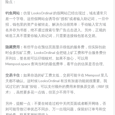
险点：
钓鱼网站：
仿冒 LooksOrdinal 的假网站已经出现过，域名通常只
差一个字母。这些假网站会诱导你“授权”或者输入助记词，一旦中
招，钱包里的资产全被转走。解决办法很简单：手动输入官方域
名并存为书签，绝不通过搜索引擎广告点击进入。另外，正规的
铸造工具不需要你输入助记词，只需要连接钱包签名交易。
隐藏费用：
有些平台在预估页面显示很低的服务费，但实际扣款
时会多扣矿工费。LooksOrdinal 会把链上矿工费和平台服务费分
开列出，签名前可以仔细核对。如果不放心，可以用
Mempool.space 查询当时的最低费率，看平台的估算是否合理。
交易卡住：
如果你选的矿工费太低，交易可能卡在 Mempool 里几
天都不确认。这时候 LooksOrdinal 有没有加速功能就很重要。我
试过它的“加速”按钮，可以支付额外的费用来替换原交易（RBF 技
术），虽然要多花一点钱，但至少不用干等。
另外，提醒一点：不要在铸造过程中关闭页面或者断开网络，否
则可能导致订单状态不同步。万一出现问题，保留好订单号和交
易哈希，联系客服时用得上。