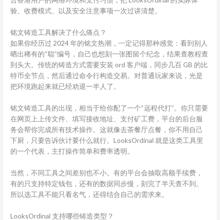
验、收费模式、以及安全注意事项一次过讲清楚。
铭文铸造工具解决了什么痛点？
如果你经历过 2024 年的铭文热潮，一定记得那种感觉：看到别人
晒出稀有的“聪”编号，自己也想刻一张图留个纪念，结果查教程查
到头大。传统的铸造方式需要安装 ord 客户端，同步几百 GB 的比
特币全节点，然后通过命令行构造交易。对普通玩家来说，光是
把环境跑起来就已经劝退一半人了。
铭文铸造工具的出现，相当于给你配了一个“远程代打”。你只需要
在网页上上传文件、填写接收地址、支付矿工费，平台的后台服
务会帮你完成所有技术操作。这就像去茶餐厅点餐，你不用自己
下厨，只要告诉伙计要什么就行。LooksOrdinal 就是这类工具里
的一个代表，主打操作简单和费率透明。
当然，不同工具之间差别也不小。有的平台会抽取高额手续费，
有的只支持特定钱包，还有的数据同步慢，刻完了半天查不到。
所以选工具不能只看名气，还得结合自己的需求来。
LooksOrdinal 支持哪些铸造类型？