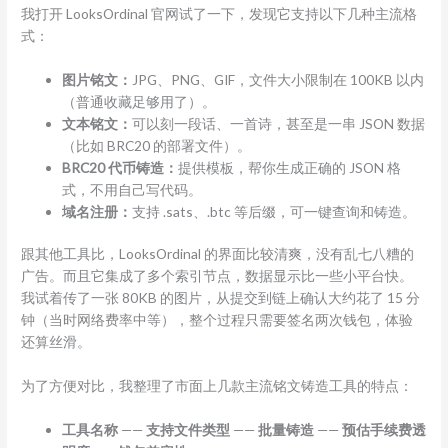
我打开 LooksOrdinal 官网试了一下，发现它支持以下几种主流格
式：
图片铭文：
JPG、PNG、GIF，文件大小限制在 100KB 以内
（普通收藏足够用了）。
文本铭文：
可以刻一段话、一首诗，甚至是一串 JSON 数据
（比如 BRC20 的部署文件）。
BRC20 代币铸造：
提供模板，帮你生成正确的 JSON 格
式，不用自己写代码。
域名注册：
支持 .sats、.btc 等后缀，可一键查询和铸造。
跟其他工具比，LooksOrdinal 的界面比较清爽，没有乱七八糟的
广告。而且它集成了多个索引节点，数据显示比一些小平台快。
我试着传了一张 80KB 的图片，从提交到链上确认大约花了 15 分
钟（当时网络费率中等），整个过程只需要签名两次钱包，体验
还算丝滑。
为了方便对比，我整理了市面上几款主流铭文铸造工具的特点：
工具名称
——
支持文件类型
——
批量铸造
——
预估手续费透