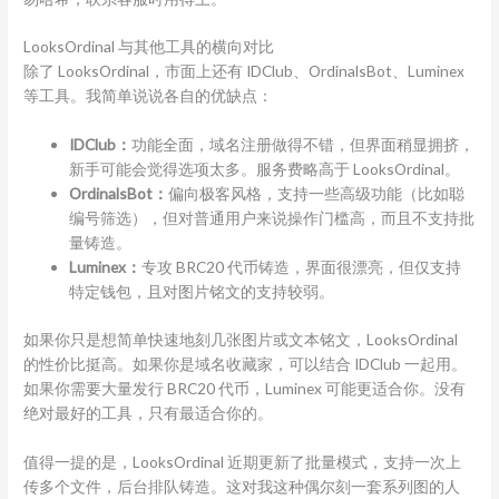
LooksOrdinal 与其他工具的横向对比
除了 LooksOrdinal，市面上还有 IDClub、OrdinalsBot、Luminex
等工具。我简单说说各自的优缺点：
IDClub：
功能全面，域名注册做得不错，但界面稍显拥挤，
新手可能会觉得选项太多。服务费略高于 LooksOrdinal。
OrdinalsBot：
偏向极客风格，支持一些高级功能（比如聪
编号筛选），但对普通用户来说操作门槛高，而且不支持批
量铸造。
Luminex：
专攻 BRC20 代币铸造，界面很漂亮，但仅支持
特定钱包，且对图片铭文的支持较弱。
如果你只是想简单快速地刻几张图片或文本铭文，LooksOrdinal
的性价比挺高。如果你是域名收藏家，可以结合 IDClub 一起用。
如果你需要大量发行 BRC20 代币，Luminex 可能更适合你。没有
绝对最好的工具，只有最适合你的。
值得一提的是，LooksOrdinal 近期更新了批量模式，支持一次上
传多个文件，后台排队铸造。这对我这种偶尔刻一套系列图的人