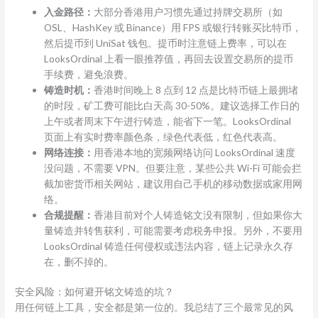
入金路径：
大部分香港用户习惯先通过持牌交易所（如
OSL、HashKey 或 Binance）用 FPS 或银行转账买比特币，
然后提币到 UniSat 钱包。提币时注意链上费率，可以在
LooksOrdinal 上看一眼推荐值，再回去设置交易所的提币
手续费，避免浪费。
铸造时机：
香港时间晚上 8 点到 12 点是比特币链上最拥堵
的时段，矿工费可能比白天高 30-50%。建议选择工作日的
上午或者周末下午进行铸造，能省下一笔。LooksOrdinal
页面上有实时费率颜色条，绿色代表低，红色代表高。
网络连接：
用香港本地的宽频网络访问 LooksOrdinal 速度
没问题，不需要 VPN。但要注意，某些公共 Wi-Fi 可能会拦
截加密货币相关网站，建议用自己手机的移动数据或家用网
络。
合规提醒：
香港目前对个人铸造铭文没有限制，但如果你大
量铸造并转售获利，可能需要考虑税务申报。另外，不要用
LooksOrdinal 铸造任何侵权或违法内容，链上记录永久存
在，删不掉的。
安全风险：如何避开铭文铸造的坑？
用任何链上工具，安全都是第一位的。我总结了三个最常见的风