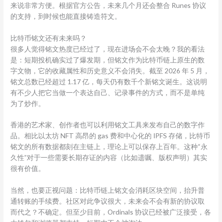
来说非常方便。根据官方公告，未来几个月还会整合 Runes 协议
的支持，到时候也能直接铸造符文。
比特币铭文还有未来吗？
很多人觉得铭文热度已经过了，现在进场会不会太晚？我的看法
是：短期投机确实过了爆发期，但铭文作为比特币链上原生的数
字文物，它的收藏属性和历史意义不会消失。截至 2026 年 5 月，
铭文总数已经超过 1.17 亿，每天仍有数千个新铭文诞生。这说明
有不少人把它当做一个表达自己、记录事件的方式，而不是单纯
为了炒作。
香港的艺术家、创作者也可以利用铭文工具来发布自己的数字作
品。相比以太坊 NFT 高昂的 gas 费和中心化的 IPFS 存储，比特币
铭文的所有数据都刻在主链上，理论上可以保存上百年。这种“永
久性”对于一些需要长期存证的内容（比如遗嘱、版权声明）其实
很有价值。
当然，也要正视问题：比特币链上铭文会消耗区块空间，抬升普
通转账的手续费。社区对此争议很大，未来会不会有新的协议取
而代之？不确定。但至少目前，Ordinals 协议已经被广泛接受，各