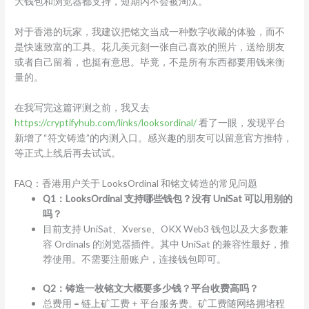
大钱包和浏览器都支持，短期内不会被淘汰。
对于香港的玩家，我建议把铭文当成一种数字收藏的体验，而不
是快速致富的工具。花几美元刻一张自己喜欢的照片，送给朋友
或者自己留着，也挺有意思。毕竟，不是所有东西都要用钱来衡
量的。
在我写完这篇评测之前，我又去
https://cryptifyhub.com/links/looksordinal/
看了一眼，发现平台
新增了“符文铸造”的内测入口。感兴趣的朋友可以留意官方推特，
等正式上线后再去试试。
FAQ：香港用户关于 LooksOrdinal 和铭文铸造的常见问题
Q1：LooksOrdinal 支持哪些钱包？没有 UniSat 可以用别的
吗？
目前支持 UniSat、Xverse、OKX Web3 钱包以及大多数兼
容 Ordinals 的浏览器插件。其中 UniSat 的兼容性最好，推
荐使用。不需要注册账户，连接钱包即可。
Q2：铸造一枚铭文大概要多少钱？平台收费高吗？
总费用 = 链上矿工费 + 平台服务费。矿工费随网络拥堵程