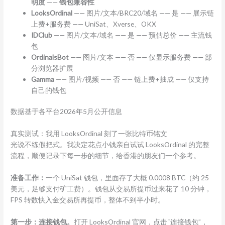
明度
——
钱包兼容性
LooksOrdinal
—— 图片/文本/BRC20/域名 —— 是 —— 展示链
上费+服务费 —— UniSat、Xverse、OKX
IDClub
—— 图片/文本/域名 —— 是 —— 预估总价 —— 主流钱
包
OrdinalsBot
—— 图片/文本 —— 否 —— 仅显示服务费 —— 部
分浏览器扩展
Gamma
—— 图片/视频 —— 否 —— 链上费+抽成 —— 仅支持
自己的钱包
数据基于各平台2026年5月公开信息
真实测试：我用 LooksOrdinal 刻了一张比特币铭文
光说不练假把式。我决定花点小钱亲自试试 LooksOrdinal 的完整
流程，顺便记录下每一步的细节，给香港的朋友们一个参考。
准备工作：
一个 UniSat 钱包，里面存了大概 0.0008 BTC（约 25
美元，足够支付矿工费）。钱包从交易所提币过来花了 10 分钟，
FPS 转数快入金交易所再提币，整体不到半小时。
第一步：连接钱包。
打开 LooksOrdinal 官网，点击“连接钱包”，