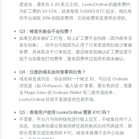
度波动，通常在 3-20 美元之间。LooksOrdinal 的服务费约
为矿工费的 10-15%，或者每笔 0.00001 BTC 起步。相比有
些平台抽取 30% 的隐形费用，它的收费算是透明合理的。
Q3：铸造失败会不会扣费？
如果交易未被矿工打包，链上矿工费不会扣除（因为根本没
发生转账）。但平台可能因为占用了计算资源而扣留少量服
务费，具体取决于订单状态。建议铸造前确认矿工费设置不
低于当前最低打包费率，避免因费率过低而长期未确认。
Q4：注册的域名如何查看和出售？
域名铸造成功后，你会得到一个铭文 ID。可以在 Ordinals
浏览器（如 OrdSpace）输入该 ID 查看。要出售的话，需要
去 Magic Eden 或 Ordinals Wallet 等二级市场挂单，
LooksOrdinal 目前不直接提供交易市场。
Q5：香港用户使用 LooksOrdinal 需要 KYC 吗？
不需要。平台只与你的钱包进行链上交互，不收集任何个人
信息。但如果你通过香港持牌交易所购买比特币再提币，那
部分需要完成交易所的 KYC。铸造本身属于去中心化操