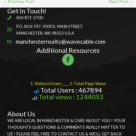
←
Previous Post
Next Post
→
Get In Touch!
360-871-2700
P.O. BOX 747, 9000 E. MAIN STREET,
MANCHESTER, WA 98353 U.S.A
manchesterrealty@wavecable.com
Additional Resources
1. Visitors/Users ____ 2. Total Page Views
Total Users : 467894
Total views : 1244053
About Us
WE ARE LOCAL IN MANCHESTER & CARE ABOUT YOU ! YOUR
THOUGHTS QUESTIONS & COMMENTS REALLY MATTER TO
US ! PLEASE FEEL FREE TO CONTACT US & WE'LL GET BACK