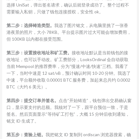
选择 UniSat，弹出签名请求，确认后就登录成功了。整个过程不
需要输入私钥，只做了钱包连接授权，安全性 ok。
第二步：选择铸造类型。
我选了图片铭文，从电脑里挑了一张香
港夜景的照片，大小 78KB。平台提示图片过大可能会增加费用，
但 100KB 以内都在接受范围。
第三步：设置接收地址和矿工费。
接收地址默认是当前钱包的接
收地址，也可以手动改。矿工费部分，LooksOrdinal 会自动获取
当前 Mempool 的推荐费率，分为“慢速/中速/快速”三档。我看了
一下，当时中速是 12 sat/vB，预计确认时间 10-20 分钟。我选了
中速，平台额外收取 0.00001 BTC 服务费，加起来总共约 0.0002
BTC（大约 6 美元）。
第四步：提交订单并签名。
点击“开始铸造”，钱包弹出交易确认窗
口，显示要支付的总额。我核对了一下，跟平台预估一致，于是
签名。然后页面显示“等待矿工打包”，大概 15 分钟后收到通知，
铭文 ID 生成了。
第五步：查验上链。
我把铭文 ID 复制到 ordiscan 浏览器搜索，确