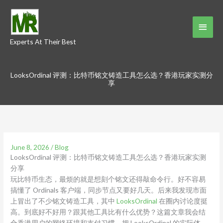
Skip
to
Main
content
Experts At Their Best
Menu
LooksOrdinal 评测：比特币铭文铸造工具怎么选？香港玩家实测分
享
June 8, 2026
/
Blog
LooksOrdinal 评测：比特币铭文铸造工具怎么选？香港玩家实测
分享
玩比特币生态，最烦的就是想刻个铭文还得敲命令行。好不容易
搞懂了 Ordinals 客户端，同步节点又要好几天。后来我发现市面
上冒出了不少铭文铸造工具，其中
LooksOrdinal
在圈内讨论度挺
高。到底好不好用？跟其他工具比有什么优势？这篇文章我会结
合香港用户的网络环境和支付习惯，把 LooksOrdinal 的实际体