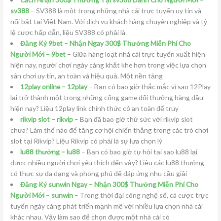
sv388
– SV388 là một trong những nhà cái trực tuyến uy tín và
nổi bật tại Việt Nam. Với dịch vụ khách hàng chuyên nghiệp và tỷ
lệ cược hấp dẫn, liệu SV388 có phải là
Đăng Ký 9bet – Nhận Ngay 300$ Thưởng Miễn Phí Cho
Người Mới – 9bet
– Giữa hàng loạt nhà cái trực tuyến xuất hiện
hiện nay, người chơi ngày càng khắt khe hơn trong việc lựa chọn
sân chơi uy tín, an toàn và hiệu quả. Một nền tảng
12play online – 12play
– Bạn có bao giờ thắc mắc vì sao 12Play
lại trở thành một trong những cổng game đổi thưởng hàng đầu
hiện nay? Liệu 12play link chính thức có an toàn để truy
rikvip slot – rikvip
– Bạn đã bao giờ thử sức với rikvip slot
chưa? Làm thế nào để tăng cơ hội chiến thắng trong các trò chơi
slot tại Rikvip? Liệu Rikvip có phải là sự lựa chọn lý
lu88 thưởng – lu88
– Bạn có bao giờ tự hỏi tại sao lu88 lại
được nhiều người chơi yêu thích đến vậy? Liệu các lu88 thưởng
có thực sự đa dạng và phong phú để đáp ứng nhu cầu giải
Đăng Ký sunwin Ngay – Nhận 300$ Thưởng Miễn Phí Cho
Người Mới – sunwin
– Trong thời đại công nghệ số, cá cược trực
tuyến ngày càng phát triển mạnh mẽ với nhiều lựa chọn nhà cái
khác nhau. Vậy làm sao để chọn được một nhà cái có