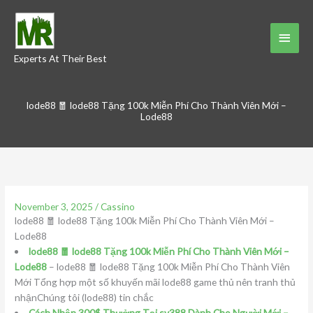
Skip
to
Main
content
Experts At Their Best
Menu
lode88 🧧 lode88 Tặng 100k Miễn Phí Cho Thành Viên Mới –
Lode88
November 3, 2025
/
Cassino
lode88 🧧 lode88 Tặng 100k Miễn Phí Cho Thành Viên Mới –
Lode88
lode88 🧧 lode88 Tặng 100k Miễn Phí Cho Thành Viên Mới –
Lode88
– lode88 🧧 lode88 Tặng 100k Miễn Phí Cho Thành Viên
Mới Tổng hợp một số khuyến mãi lode88 game thủ nên tranh thủ
nhậnChúng tôi (lode88) tin chắc
Cách Nhận 300$ Thưởng Tại sv388 Dành Cho Người Mới –