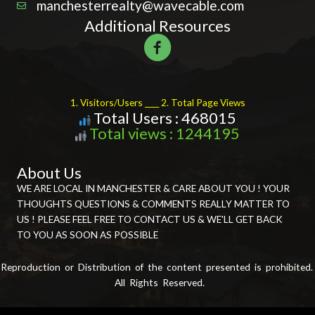
manchesterrealty@wavecable.com
Additional Resources
1. Visitors/Users ____ 2. Total Page Views
Total Users : 468015
Total views : 1244195
About Us
WE ARE LOCAL IN MANCHESTER & CARE ABOUT YOU ! YOUR
THOUGHTS QUESTIONS & COMMENTS REALLY MATTER TO
US ! PLEASE FEEL FREE TO CONTACT US & WE'LL GET BACK
TO YOU AS SOON AS POSSIBLE
Reproduction or Distribution of the content presented is prohibited.
All Rights Reserved.