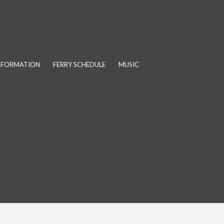
INFORMATION
FERRY SCHEDULE
MUSIC