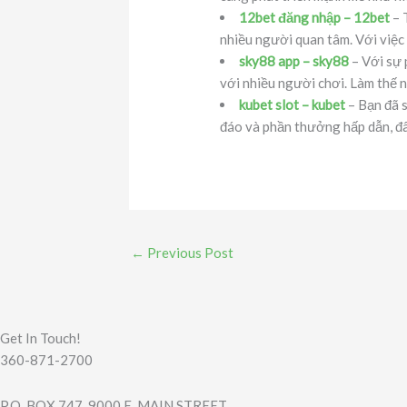
12bet đăng nhập – 12bet
– 
nhiều người quan tâm. Với việc 
sky88 app – sky88
– Với sự 
với nhiều người chơi. Làm thế n
kubet slot – kubet
– Bạn đã s
đáo và phần thưởng hấp dẫn, đâ
←
Previous Post
Get In Touch!
360-871-2700
P.O. BOX 747, 9000 E. MAIN STREET,