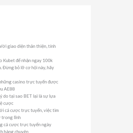
ới giao diện thân thiện, tính
o Kubet để nhận ngay 100k
n. Đừng bỏ lỡ cơ hội này, hãy
những casino trực tuyến được
iệu AE88
ý do tại sao BET lại là sự lựa
lệ cược
ới cá cược trực tuyến, việc tìm
 trong lĩnh
g cá cược trực tuyến ngày
ách hàng chuyên