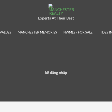
Experts At Their Best
VALUES
MANCHESTER MEMORIES
NWMLS / FOR SALE
TIDES 
k8 đăng nhập