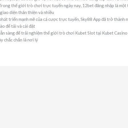
Trong thế giới trò chơi trực tuyến ngày nay, 12bet đăng nhập là mộ
giao diện thân thiện và nhiều
phát triển mạnh mẽ của cá cược trực tuyến, Sky88 App đã trở thành m
ào để tải và cài đặt
ẵn sàng để trải nghiệm thế giới trò chơi Kubet Slot tại Kubet Casin
y chắc chắn là nơi lý