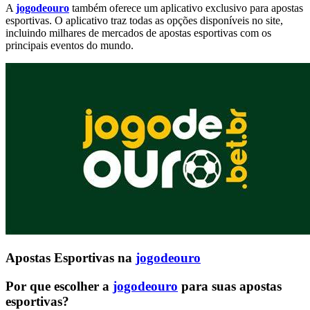
A
jogodeouro
também oferece um aplicativo exclusivo para apostas
esportivas. O aplicativo traz todas as opções disponíveis no site,
incluindo milhares de mercados de apostas esportivas com os
principais eventos do mundo.
Apostas Esportivas na
jogodeouro
Por que escolher a
jogodeouro
para suas apostas
esportivas?