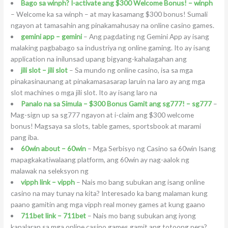
Bago sa winph? I-activate ang $300 Welcome Bonus! – winph
– Welcome ka sa winph – at may kasamang $300 bonus! Sumali
ngayon at tamasahin ang pinakamahusay na online casino games.
gemini app – gemini
– Ang pagdating ng Gemini App ay isang
malaking pagbabago sa industriya ng online gaming. Ito ay isang
application na inilunsad upang bigyang-kahalagahan ang
jili slot – jili slot
– Sa mundo ng online casino, isa sa mga
pinakasinaunang at pinakamasasarap laruin na laro ay ang mga
slot machines o mga jili slot. Ito ay isang laro na
Panalo na sa Simula – $300 Bonus Gamit ang sg777! – sg777
–
Mag-sign up sa sg777 ngayon at i-claim ang $300 welcome
bonus! Magsaya sa slots, table games, sportsbook at marami
pang iba.
60win about – 60win
– Mga Serbisyo ng Casino sa 60win Isang
mapagkakatiwalaang platform, ang 60win ay nag-aalok ng
malawak na seleksyon ng
vipph link – vipph
– Nais mo bang subukan ang isang online
casino na may tunay na kita? Interesado ka bang malaman kung
paano gamitin ang mga vipph real money games at kung gaano
711bet link – 711bet
– Nais mo bang subukan ang iyong
kapalaran sa mga online casino games gamit ang totoong pera?