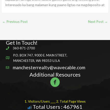
Interesado ka bang malaman kung paano ligtas na magdeposito at
←
Previous Post
Next Post
→
Get In Touch!
360-871-2700
P.O. BOX 747, 9000 E. MAIN STREET,
MANCHESTER, WA 98353 U.S.A
manchesterrealty@wavecable.com
Additional Resources
1. Visitors/Users ____ 2. Total Page Views
Total Users : 467961