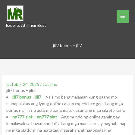
Skip
to
Main
content
Experts At Their Best
Menu
jili7 bonus – jili7
October 24, 2025
/
Cassino
jili7 bonus – jili7
jili7 bonus – jili7
– Nais mo bang malaman kung paano mo
mapapalakas ang iyong online casino experience gamit ang mga
bonus ng jili7? Gusto mo bang matuklasan ang mga sikreto kung
nn777 slot – nn777 slot
– Ang mundo ng online gaming ay
lumalawak sa bawat sandali, at ang mga manlalaro ay naghahanap
ng mga platform na matatag, maasahan, at nagbibigay ng