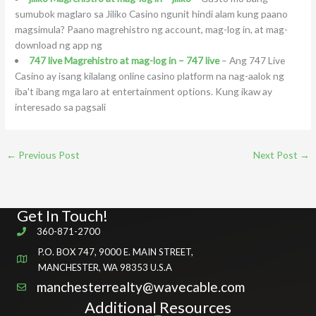
sumubok maglaro sa Jiliko Casino ngunit hindi alam kung paano
magsimula? Paano magrehistro ng account, mag-log in, at mag-
download ng app ng
747 live Magrehistro at mag-log in – 747 live
– Ang 747 Live
Casino ay isang kilalang online casino platform na nag-aalok ng
iba't ibang mga laro at entertainment options. Kung ikaw ay
interesado sa pagsali
←
Previous Post
Next Post
→
Get In Touch!
360-871-2700
P.O. BOX 747, 9000 E. MAIN STREET,
MANCHESTER, WA 98353 U.S.A
manchesterrealty@wavecable.com
Additional Resources