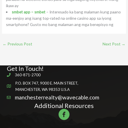
ikaw ay
smbet app – smbet
– Interesado ka bang malaman kung paano
ma-eenjoy ang isang top-rated na online casino app sa iyong
smartphone? Gusto mo bang malaman ang mga benepisyo ng
←
Previous Post
Next Post
→
Get In Touch!
360-871-2700
P.O. BOX 747, 9000 E. MAIN STREET,
MANCHESTER, WA 98353 U.S.A
manchesterrealty@wavecable.com
Additional Resources