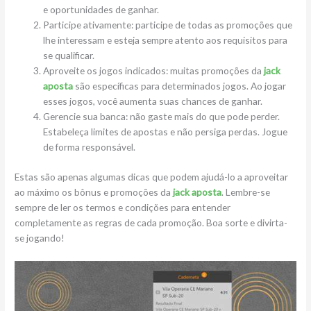
e oportunidades de ganhar.
Participe ativamente: participe de todas as promoções que
lhe interessam e esteja sempre atento aos requisitos para
se qualificar.
Aproveite os jogos indicados: muitas promoções da
jack
aposta
são específicas para determinados jogos. Ao jogar
esses jogos, você aumenta suas chances de ganhar.
Gerencie sua banca: não gaste mais do que pode perder.
Estabeleça limites de apostas e não persiga perdas. Jogue
de forma responsável.
Estas são apenas algumas dicas que podem ajudá-lo a aproveitar
ao máximo os bônus e promoções da
jack aposta
. Lembre-se
sempre de ler os termos e condições para entender
completamente as regras de cada promoção. Boa sorte e divirta-
se jogando!