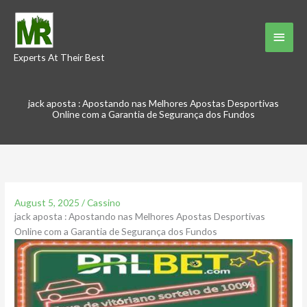
Skip
to
Main
content
Experts At Their Best
Menu
jack aposta : Apostando nas Melhores Apostas Desportivas
Online com a Garantia de Segurança dos Fundos
August 5, 2025
/
Cassino
jack aposta : Apostando nas Melhores Apostas Desportivas
Online com a Garantia de Segurança dos Fundos