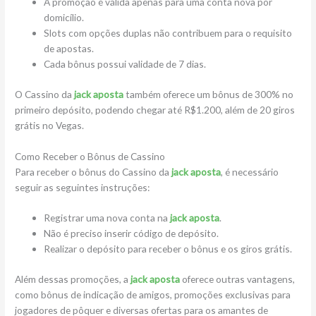
A promoção é válida apenas para uma conta nova por
domicílio.
Slots com opções duplas não contribuem para o requisito
de apostas.
Cada bônus possui validade de 7 dias.
O Cassino da
jack aposta
também oferece um bônus de 300% no
primeiro depósito, podendo chegar até R$1.200, além de 20 giros
grátis no Vegas.
Como Receber o Bônus de Cassino
Para receber o bônus do Cassino da
jack aposta
, é necessário
seguir as seguintes instruções:
Registrar uma nova conta na
jack aposta
.
Não é preciso inserir código de depósito.
Realizar o depósito para receber o bônus e os giros grátis.
Além dessas promoções, a
jack aposta
oferece outras vantagens,
como bônus de indicação de amigos, promoções exclusivas para
jogadores de pôquer e diversas ofertas para os amantes de