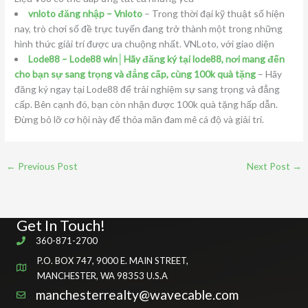
vnloto đăng nhập – Vnloto
– Trong thời đại kỹ thuật số hiện
nay, trò chơi số đề trực tuyến đang trở thành một trong những
hình thức giải trí được ưa chuộng nhất. VNLoto, với giao diện
Lode88 – Lode88 win│Hãy đăng ký tại lode88, nơi mang đến
cho bạn sự sang trọng và đẳng cấp, cùng 100k quà tặng
– Hãy
đăng ký ngay tại Lode88 để trải nghiệm sự sang trọng và đẳng
cấp. Bên cạnh đó, bạn còn nhận được 100k quà tặng hấp dẫn.
Đừng bỏ lỡ cơ hội này để thỏa mãn đam mê cá độ và giải trí.
←
Previous Post
Next Post
→
Get In Touch!
360-871-2700
P.O. BOX 747, 9000 E. MAIN STREET,
MANCHESTER, WA 98353 U.S.A
manchesterrealty@wavecable.com