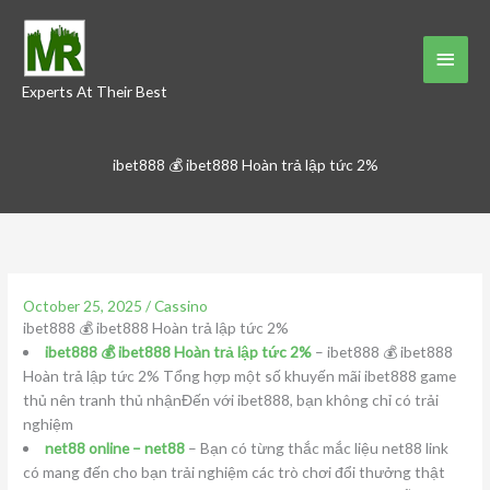
Skip
to
Main
content
Experts At Their Best
Menu
ibet888 💰 ibet888 Hoàn trả lập tức 2%
October 25, 2025
/
Cassino
ibet888 💰 ibet888 Hoàn trả lập tức 2%
ibet888 💰 ibet888 Hoàn trả lập tức 2%
– ibet888 💰 ibet888
Hoàn trả lập tức 2% Tổng hợp một số khuyến mãi ibet888 game
thủ nên tranh thủ nhậnĐến với ibet888, bạn không chỉ có trải
nghiệm
net88 online – net88
– Bạn có từng thắc mắc liệu net88 link
có mang đến cho bạn trải nghiệm các trò chơi đổi thưởng thật