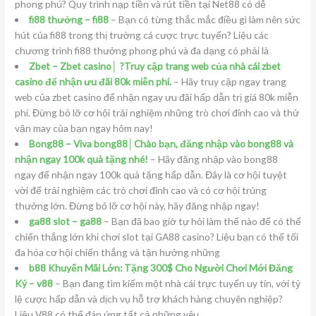
phong phú? Quy trình nạp tiền và rút tiền tại Net88 có dễ
fi88 thưởng – fi88
– Bạn có từng thắc mắc điều gì làm nên sức
hút của fi88 trong thị trường cá cược trực tuyến? Liệu các
chương trình fi88 thưởng phong phú và đa dạng có phải là
Zbet – Zbet casino│ ?Truy cập trang web của nhà cái zbet
casino để nhận ưu đãi 80k miễn phí.
– Hãy truy cập ngay trang
web của zbet casino để nhận ngay ưu đãi hấp dẫn trị giá 80k miễn
phí. Đừng bỏ lỡ cơ hội trải nghiệm những trò chơi đỉnh cao và thử
vận may của bạn ngay hôm nay!
Bong88 – Viva bong88│Chào bạn, đăng nhập vào bong88 và
nhận ngay 100k quà tặng nhé!
– Hãy đăng nhập vào bong88
ngay để nhận ngay 100k quà tặng hấp dẫn. Đây là cơ hội tuyệt
vời để trải nghiệm các trò chơi đỉnh cao và có cơ hội trúng
thưởng lớn. Đừng bỏ lỡ cơ hội này, hãy đăng nhập ngay!
ga88 slot – ga88
– Bạn đã bao giờ tự hỏi làm thế nào để có thể
chiến thắng lớn khi chơi slot tại GA88 casino? Liệu bạn có thể tối
đa hóa cơ hội chiến thắng và tận hưởng những
b88 Khuyến Mãi Lớn: Tặng 300$ Cho Người Chơi Mới Đăng
Ký – v88
– Bạn đang tìm kiếm một nhà cái trực tuyến uy tín, với tỷ
lệ cược hấp dẫn và dịch vụ hỗ trợ khách hàng chuyên nghiệp?
Liệu V88 có thể đáp ứng tất cả những yêu