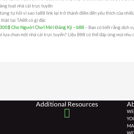
àng loạt nhà cái trực tuyến
từng tự hỏi vì sao ta88 link lại trở thành điểm đến yêu thích của nhi
 thật tại TA88 có gì đặc
 300$ Cho Người Chơi Mới Đăng Ký – b88
– Bạn có biết rằng dịch v
hi lựa chọn một nhà cái trực tuyến? Liệu B88 có thể đáp ứng mọi nhu 
Additional Resources
Ab
WE
YO
MA
WE