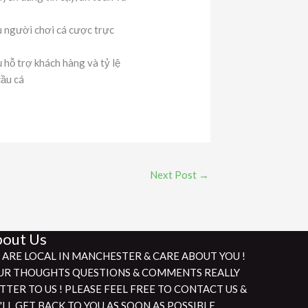
ều người chơi cá cược trực
ụ hỗ trợ khách hàng và tỷ lệ
cầu cá
Next Post
→
out Us
 ARE LOCAL IN MANCHESTER & CARE ABOUT YOU !
UR THOUGHTS QUESTIONS & COMMENTS REALLY
TTER TO US ! PLEASE FEEL FREE TO CONTACT US &
'LL GET BACK TO YOU AS SOON AS POSSIBLE