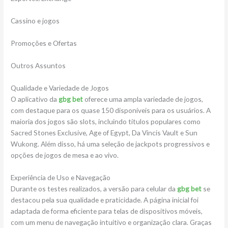
Cassino e jogos
Promoções e Ofertas
Outros Assuntos
Qualidade e Variedade de Jogos
O aplicativo da
gbg bet
oferece uma ampla variedade de jogos,
com destaque para os quase 150 disponíveis para os usuários. A
maioria dos jogos são slots, incluindo títulos populares como
Sacred Stones Exclusive, Age of Egypt, Da Vincis Vault e Sun
Wukong. Além disso, há uma seleção de jackpots progressivos e
opções de jogos de mesa e ao vivo.
Experiência de Uso e Navegação
Durante os testes realizados, a versão para celular da
gbg bet
se
destacou pela sua qualidade e praticidade. A página inicial foi
adaptada de forma eficiente para telas de dispositivos móveis,
com um menu de navegação intuitivo e organização clara. Graças