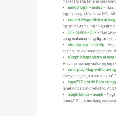
makapagregister ang mga bago
mnl63 login – mnl63
– Nais 
login o magrehistro sa MNL63
unobet Magrehistro at mag-
ng online gambling? Ngunit hin
jili7 casino – jili7
– Nagtataka
bang malaman kung ligtas, lehit
slot vip app – slot vip
– Ang 
casino. Ito ay isang app na na-
niceph Magrehistro at mag-l
Pilipinas, na nag-aalok ng mga
colorplay Mag-withdraw ng 
aberya ang mga transaksyon? P
taya777 slot 💸 Para sa mga
lahat ng bagong rehistro. Ang #
aceph bonus – aceph
– Nagt
bonus? Gusto mo bang malaman