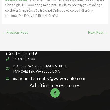
tiền trị giá 100.000 đồng miễn phí. Đây là cơ hội tuyệt vời để bạn
có thể trải nghiệm các trò chơi đỉnh cao và có cơ hội trúng
thưởng lớn. Đừng bỏ lỡ cơ hội này!
←
Previous Post
Next Post
→
Get In Touch!
360-871-2700
P.O. BOX 747, 9000 E. MAIN STREET,
MANCHESTER, WA 98353 U.S.A
manchesterrealty@wavecable.com
Additional Resources