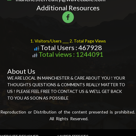
Additional Resources
1. Visitors/Users ____ 2. Total Page Views
Total Users : 467928
Total views : 1244091
About Us
WE ARE LOCAL IN MANCHESTER & CARE ABOUT YOU ! YOUR
THOUGHTS QUESTIONS & COMMENTS REALLY MATTER TO
US ! PLEASE FEEL FREE TO CONTACT US & WE'LL GET BACK
TO YOU AS SOON AS POSSIBLE
Reproduction or Distribution of the content presented is prohibited.
All Rights Reserved.