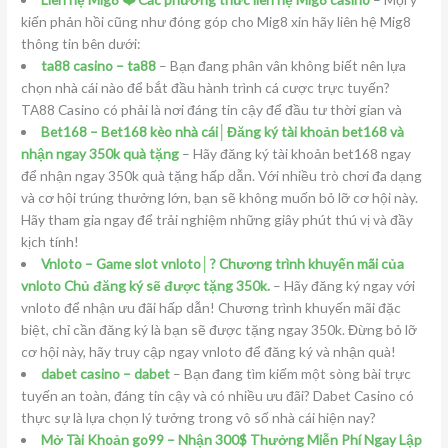
kiến phản hồi cũng như đóng góp cho Mig8 xin hãy liên hệ Mig8
thông tin bên dưới:
ta88 casino – ta88
– Bạn đang phân vân không biết nên lựa
chọn nhà cái nào để bắt đầu hành trình cá cược trực tuyến?
TA88 Casino có phải là nơi đáng tin cậy để đầu tư thời gian và
Bet168 – Bet168 kèo nhà cái│Đăng ký tài khoản bet168 và
nhận ngay 350k quà tặng
– Hãy đăng ký tài khoản bet168 ngay
để nhận ngay 350k quà tặng hấp dẫn. Với nhiều trò chơi đa dạng
và cơ hội trúng thưởng lớn, bạn sẽ không muốn bỏ lỡ cơ hội này.
Hãy tham gia ngay để trải nghiệm những giây phút thú vị và đầy
kịch tính!
Vnloto – Game slot vnloto│? Chương trình khuyến mãi của
vnloto Chủ đăng ký sẽ được tặng 350k.
– Hãy đăng ký ngay với
vnloto để nhận ưu đãi hấp dẫn! Chương trình khuyến mãi đặc
biệt, chỉ cần đăng ký là bạn sẽ được tặng ngay 350k. Đừng bỏ lỡ
cơ hội này, hãy truy cập ngay vnloto để đăng ký và nhận quà!
dabet casino – dabet
– Bạn đang tìm kiếm một sòng bài trực
tuyến an toàn, đáng tin cậy và có nhiều ưu đãi? Dabet Casino có
thực sự là lựa chọn lý tưởng trong vô số nhà cái hiện nay?
Mở Tài Khoản go99 – Nhận 300$ Thưởng Miễn Phí Ngay Lập