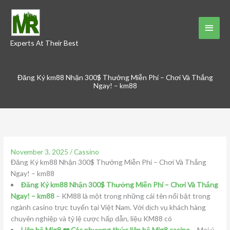
Skip
to
Main
content
Experts At Their Best
Menu
Đăng Ký km88 Nhận 300$ Thưởng Miễn Phí – Chơi Và Thắng
Ngay! – km88
November 3, 2025
/
Cassino
Đăng Ký km88 Nhận 300$ Thưởng Miễn Phí – Chơi Và Thắng
Ngay! – km88
Đăng Ký km88 Nhận 300$ Thưởng Miễn Phí – Chơi Và Thắng
Ngay! – km88
– KM88 là một trong những cái tên nổi bật trong
ngành casino trực tuyến tại Việt Nam. Với dịch vụ khách hàng
chuyên nghiệp và tỷ lệ cược hấp dẫn, liệu KM88 có
Liên hệ Mig8 ❤️ Các phương thức liên hệ Mig8 casino
– Mọi ý