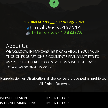
1. Visitors/Users ____ 2. Total Page Views
Total Users : 467914
Total views : 1244076
About Us
WE ARE LOCAL IN MANCHESTER & CARE ABOUT YOU ! YOUR
THOUGHTS QUESTIONS & COMMENTS REALLY MATTER TO
US ! PLEASE FEEL FREE TO CONTACT US & WE'LL GET BACK
TO YOU AS SOON AS POSSIBLE
Reproduction or Distribution of the content presented is prohibited.
All Rights Reserved.
WEBSITE DESIGNER
HYPER EFFECTS
INTERNET MARKETING
HYPER EFFECTS