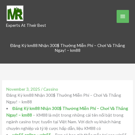
Skip
to
Main
content
Experts At Their Best
Menu
Đăng Ký km88 Nhận 300$ Thưởng Miễn Phí – Chơi Và Thắng
Ngay! – km88
November 3, 2025
/
Cassino
Đăng Ký km88 Nhận 300$ Thưởng Miễn Phí – Chơi Và Thắng
Ngay! – km88
Đăng Ký km88 Nhận 300$ Thưởng Miễn Phí – Chơi Và Thắng
Ngay! – km88
– KM88 là một trong những cái tên nổi bật trong
ngành casino trực tuyến tại Việt Nam. Với dịch vụ khách hàng
chuyên nghiệp và tỷ lệ cược hấp dẫn, liệu KM88 có
win55 online – win55
– Bạn có bao giờ thắc mắc tại sao win55