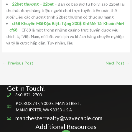
22bet thưởng – 22bet
– Bạn có bao giờ tự hỏi vì sao 22bet lại
thu hút được hàng triệu người chơi trực tuyến trên toàn thế
giới? Liệu các chương trình 22bet thưởng có thực sự mang
cf68 Khuyến Mãi Đặc Biệt: Tặng 300$ Khi Mở Tài Khoản Mới
– cf68
– CF68 là một trong những casino trực tuyến được yêu
thích tại Việt Nam, nổi bật với dịch vụ khách hàng chuyên nghiệp
và tỷ lệ cược hấp dẫn. Tuy nhiên, liệu
←
Previous Post
Next Post
→
Get In Touch!
360-871-2700
P.O. BOX 747, 9000 E. MAIN STREET,
MANCHESTER, WA 98353 U.S.A
manchesterrealty@wavecable.com
Additional Resources