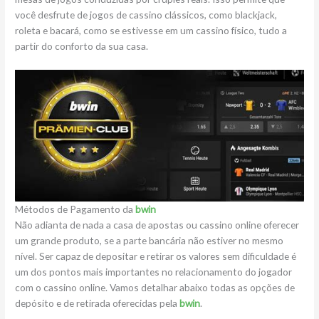
você desfrute de jogos de cassino clássicos, como blackjack,
roleta e bacará, como se estivesse em um cassino físico, tudo a
partir do conforto da sua casa.
Métodos de Pagamento da
bwin
Não adianta de nada a casa de apostas ou cassino online oferecer
um grande produto, se a parte bancária não estiver no mesmo
nível. Ser capaz de depositar e retirar os valores sem dificuldade é
um dos pontos mais importantes no relacionamento do jogador
com o cassino online. Vamos detalhar abaixo todas as opções de
depósito e de retirada oferecidas pela
bwin
.