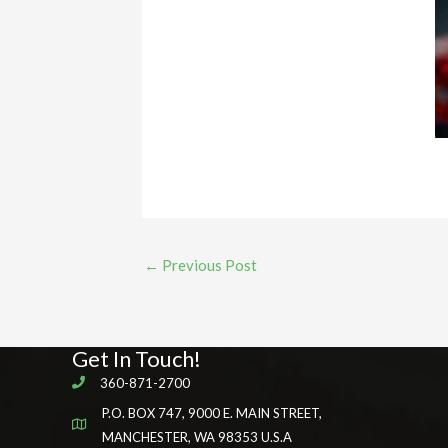
←
Previous Post
Get In Touch!
360-871-2700
P.O. BOX 747, 9000 E. MAIN STREET,
MANCHESTER, WA 98353 U.S.A