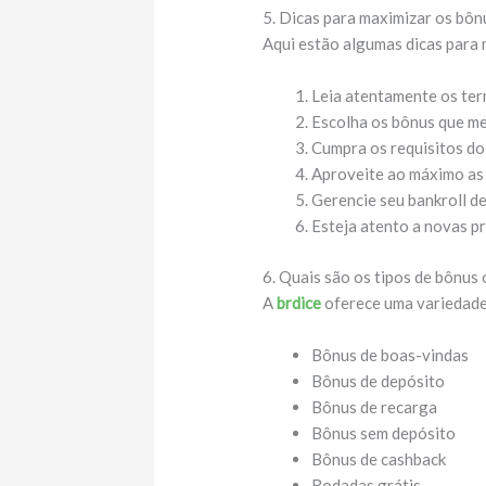
5. Dicas para maximizar os bôn
Aqui estão algumas dicas para
Leia atentamente os ter
Escolha os bônus que me
Cumpra os requisitos do
Aproveite ao máximo as 
Gerencie seu bankroll de
Esteja atento a novas p
6. Quais são os tipos de bônus
A
brdice
oferece uma variedade 
Bônus de boas-vindas
Bônus de depósito
Bônus de recarga
Bônus sem depósito
Bônus de cashback
Rodadas grátis