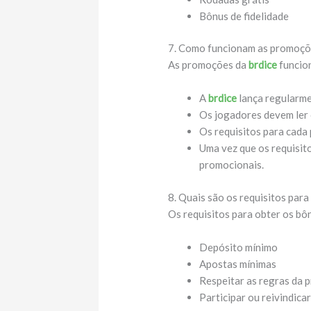
Bônus de fidelidade
7. Como funcionam as promoç
As promoções da
brdice
funcio
A
brdice
lança regularme
Os jogadores devem ler 
Os requisitos para cada
Uma vez que os requisit
promocionais.
8. Quais são os requisitos par
Os requisitos para obter os bô
Depósito mínimo
Apostas mínimas
Respeitar as regras da
Participar ou reivindica