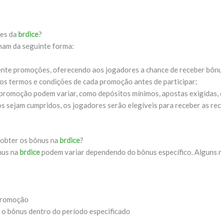
ões da
brdice
?
nam da seguinte forma:
nte promoções, oferecendo aos jogadores a chance de receber bônu
os termos e condições de cada promoção antes de participar;
 promoção podem variar, como depósitos mínimos, apostas exigidas, 
os sejam cumpridos, os jogadores serão elegíveis para receber as r
a obter os bônus na
brdice
?
nus na
brdice
podem variar dependendo do bônus específico. Alguns r
 promoção
r o bônus dentro do período especificado