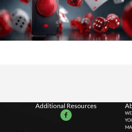
Additional Resources
Ab
WE
YO
MA