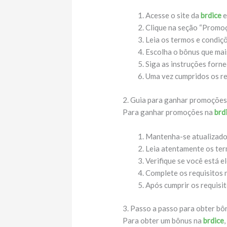
Acesse o site da
brdice
e
Clique na seção “Promoç
Leia os termos e condiç
Escolha o bônus que mais
Siga as instruções forne
Uma vez cumpridos os re
2. Guia para ganhar promoçõe
Para ganhar promoções na
brd
Mantenha-se atualizado 
Leia atentamente os te
Verifique se você está e
Complete os requisitos 
Após cumprir os requisi
3. Passo a passo para obter bô
Para obter um bônus na
brdice