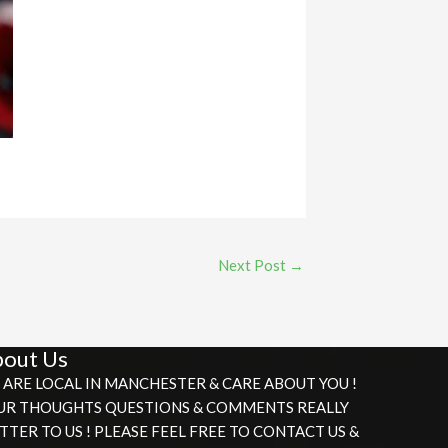
Next Post
→
out Us
 ARE LOCAL IN MANCHESTER & CARE ABOUT YOU !
UR THOUGHTS QUESTIONS & COMMENTS REALLY
TTER TO US ! PLEASE FEEL FREE TO CONTACT US &