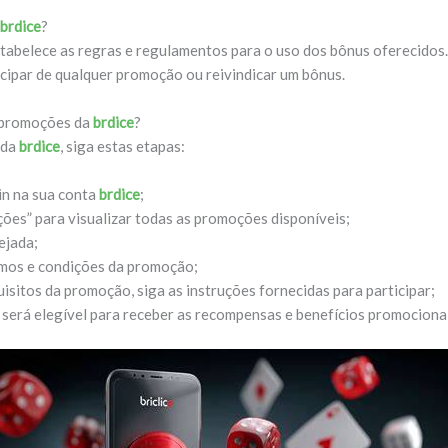
a
brdice
?
tabelece as regras e regulamentos para o uso dos bônus oferecidos. 
icipar de qualquer promoção ou reivindicar um bônus.
s promoções da
brdice
?
 da
brdice
, siga estas etapas:
in na sua conta
brdice
;
ões” para visualizar todas as promoções disponíveis;
ejada;
rmos e condições da promoção;
isitos da promoção, siga as instruções fornecidas para participar;
 será elegível para receber as recompensas e benefícios promocionai