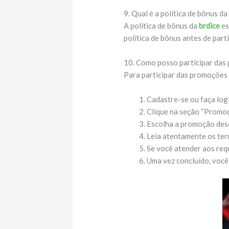
9. Qual é a política de bônus d
A política de bônus da
brdice
es
política de bônus antes de part
10. Como posso participar da
Para participar das promoções
Cadastre-se ou faça log
Clique na seção “Promoç
Escolha a promoção des
Leia atentamente os te
Se você atender aos requ
Uma vez concluído, você