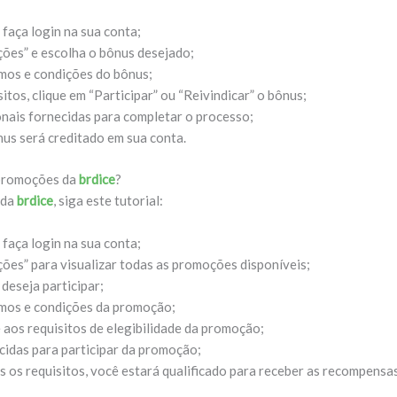
 faça login na sua conta;
ões” e escolha o bônus desejado;
mos e condições do bônus;
itos, clique em “Participar” ou “Reivindicar” o bônus;
onais fornecidas para completar o processo;
nus será creditado em sua conta.
s promoções da
brdice
?
 da
brdice
, siga este tutorial:
 faça login na sua conta;
ões” para visualizar todas as promoções disponíveis;
deseja participar;
rmos e condições da promoção;
 aos requisitos de elegibilidade da promoção;
cidas para participar da promoção;
 os requisitos, você estará qualificado para receber as recompensa