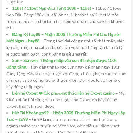
cược trự
11bet ? 11bet Nạp Đầu Tặng 188k – 11bet
– 11bet ? 11bet
Nạp Đầu Tặng 188k Ưu đãi lớn tại 11betNhà cái 11bet là một
trong những sân chơi luôn tìm kiếm và đưa ra các sự kiện khuyến
mãi
Đăng Ký hay88 – Nhận 300$ Thưởng Miễn Phí Cho Người
Mới Ngay – hay88
– Trong thời đại công nghệ số phát triển, việc
lựa chọn một nhà cái uy tín, có dịch vụ khách hàng tận tâm và tỷ
lệ cược minh bạch, công bằng là điều mà rất
Sun – Sun win│? Đăng nhập vào sun để nhận được 100k
đồng tặng.
– Hãy đăng nhập vào Sun ngay để nhận ngay 100k
đồng tặng. Đây là cơ hội tuyệt vời để bạn trải nghiệm các trò chơi
đỉnh cao và có cơ hội trúng thưởng lớn. Đừng bỏ lỡ cơ hội này,
hãy đăng nhập ngay!
Liên hệ Oxbet ❤️ Các phương thức liên hệ Oxbet casino
– Mọi
ý kiến phản hồi cũng như đóng góp cho Oxbet xin hãy liên hệ
Oxbet thông tin bên dưới:
Mở Tài Khoản go99 – Nhận 300$ Thưởng Miễn Phí Ngay Lập
Tức – go99
– Go99 là một trong những cái tên nổi bật trong
ngành casino trực tuyến tại Việt Nam, với nhiều ưu điểm vượt
trội như dịch vụ khách hàng tận tâm và tỷ lệ cược