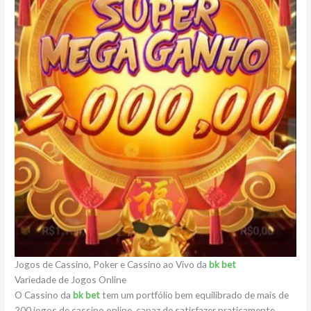
Jogos de Cassino, Poker e Cassino ao Vivo da
bk bet
Variedade de Jogos Online
O Cassino da
bk bet
tem um portfólio bem equilibrado de mais de
200 jogos de cassino online, capaz de satisfazer praticamente