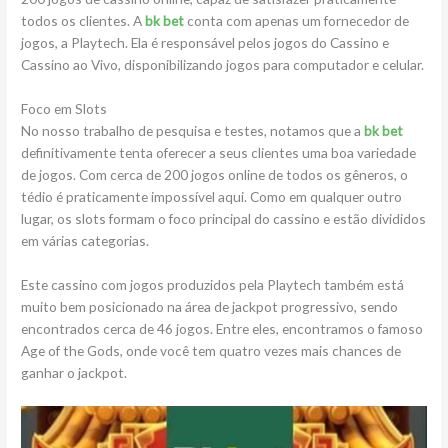
todos os clientes. A
bk bet
conta com apenas um fornecedor de
jogos, a Playtech. Ela é responsável pelos jogos do Cassino e
Cassino ao Vivo, disponibilizando jogos para computador e celular.
Foco em Slots
No nosso trabalho de pesquisa e testes, notamos que a
bk bet
definitivamente tenta oferecer a seus clientes uma boa variedade
de jogos. Com cerca de 200 jogos online de todos os gêneros, o
tédio é praticamente impossível aqui. Como em qualquer outro
lugar, os slots formam o foco principal do cassino e estão divididos
em várias categorias.
Este cassino com jogos produzidos pela Playtech também está
muito bem posicionado na área de jackpot progressivo, sendo
encontrados cerca de 46 jogos. Entre eles, encontramos o famoso
Age of the Gods, onde você tem quatro vezes mais chances de
ganhar o jackpot.