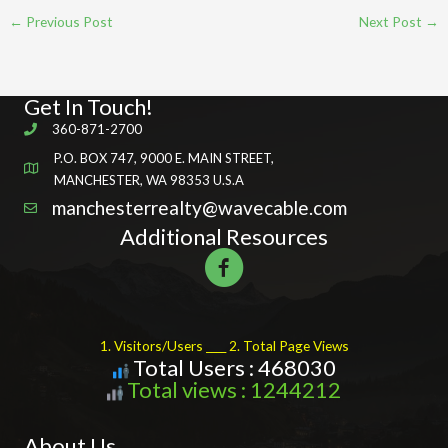
←
Previous Post
Next Post
→
Get In Touch!
360-871-2700
P.O. BOX 747, 9000 E. MAIN STREET,
MANCHESTER, WA 98353 U.S.A
manchesterrealty@wavecable.com
Additional Resources
1. Visitors/Users ____ 2. Total Page Views
Total Users : 468030
Total views : 1244212
About Us