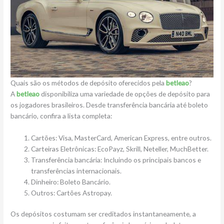
Quais são os métodos de depósito oferecidos pela
betleao
?
A
betleao
disponibiliza uma variedade de opções de depósito para
os jogadores brasileiros. Desde transferência bancária até boleto
bancário, confira a lista completa:
Cartões: Visa, MasterCard, American Express, entre outros.
Carteiras Eletrônicas: EcoPayz, Skrill, Neteller, MuchBetter.
Transferência bancária: Incluindo os principais bancos e
transferências internacionais.
Dinheiro: Boleto Bancário.
Outros: Cartões Astropay.
Os depósitos costumam ser creditados instantaneamente, a