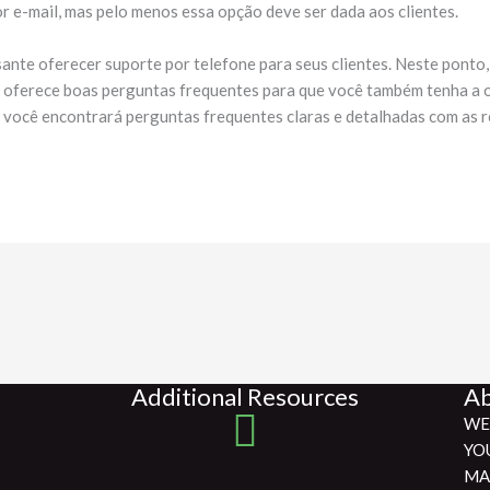
 e-mail, mas pelo menos essa opção deve ser dada aos clientes.
sante oferecer suporte por telefone para seus clientes. Neste ponto,
r oferece boas perguntas frequentes para que você também tenha a 
, você encontrará perguntas frequentes claras e detalhadas com as
Additional Resources
Ab
WE
YO
MA