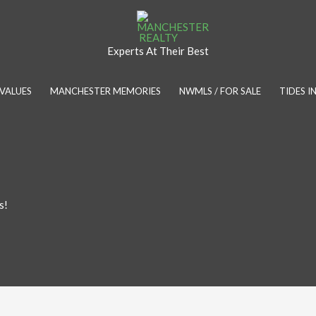
Experts At Their Best
VALUES
MANCHESTER MEMORIES
NWMLS / FOR SALE
TIDES 
s!