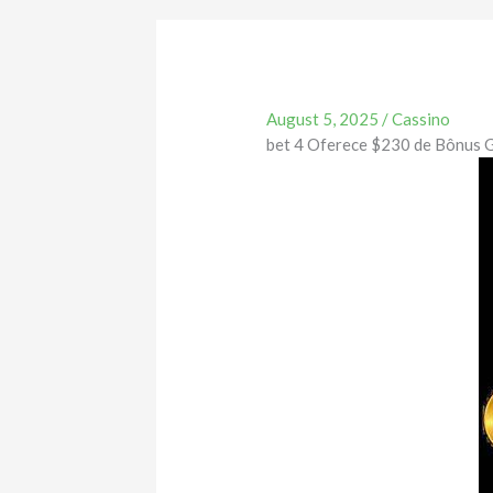
August 5, 2025
/
Cassino
bet 4 Oferece $230 de Bônus G