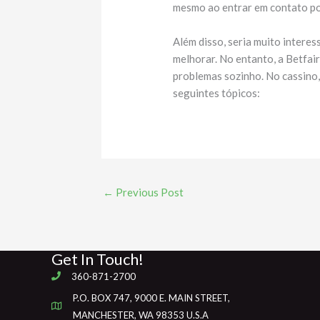
mesmo ao entrar em contato por
Além disso, seria muito interes
melhorar. No entanto, a Betfai
problemas sozinho. No cassino
seguintes tópicos:
←
Previous Post
Get In Touch!
360-871-2700
P.O. BOX 747, 9000 E. MAIN STREET,
MANCHESTER, WA 98353 U.S.A