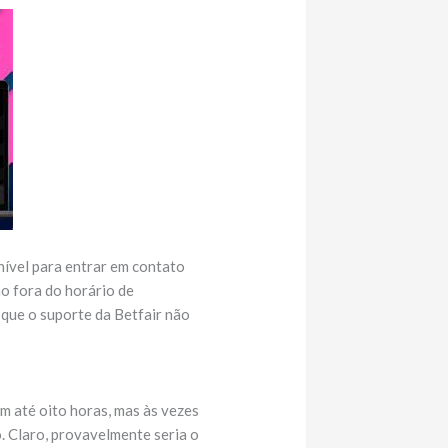
nível para entrar em contato
mo fora do horário de
 que o suporte da Betfair não
m até oito horas, mas às vezes
. Claro, provavelmente seria o