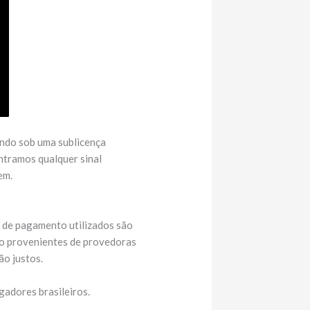
ando sob uma sublicença
ntramos qualquer sinal
em.
s de pagamento utilizados são
ão provenientes de provedoras
ão justos.
gadores brasileiros.