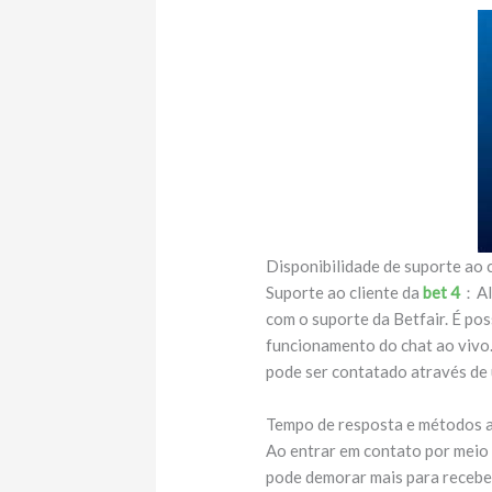
Disponibilidade de suporte ao 
Suporte ao cliente da
bet 4
：Alé
com o suporte da Betfair. É po
funcionamento do chat ao vivo. 
pode ser contatado através de 
Tempo de resposta e métodos a
Ao entrar em contato por meio 
pode demorar mais para receber