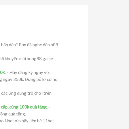
i hấp dẫn? Bạn đã nghe đến b88
số khuyến mãi bong88 game
0k.
– Hãy đăng ký ngay với
ng ngay 350k. Đừng bỏ lỡ cơ hội
à các ứng dụng trò chơi trên
 cấp, cùng 100k quà tặng.
–
đồng quà tặng.
o Nbet xin hãy liên hệ 11bet