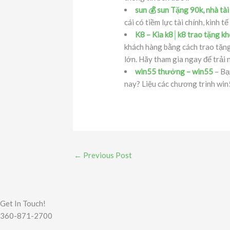
sun 💰 sun Tặng 90k, nhà tài
cái có tiềm lực tài chính, kinh 
K8 – Kia k8│k8 trao tặng kh
khách hàng bằng cách trao tặng
lớn. Hãy tham gia ngay để trải 
win55 thưởng – win55
– Bạ
nay? Liệu các chương trình wi
←
Previous Post
Get In Touch!
360-871-2700