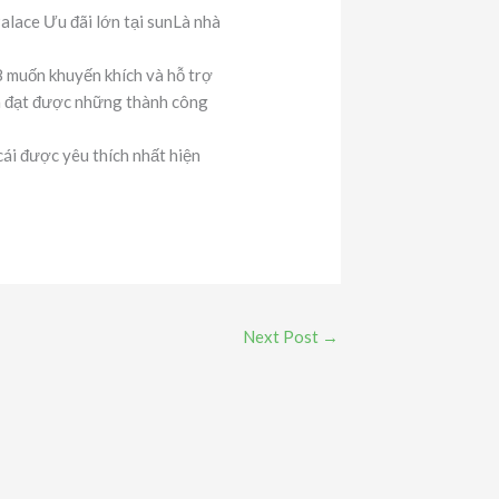
Palace Ưu đãi lớn tại sunLà nhà
 muốn khuyến khích và hỗ trợ
 và đạt được những thành công
ái được yêu thích nhất hiện
Next Post
→