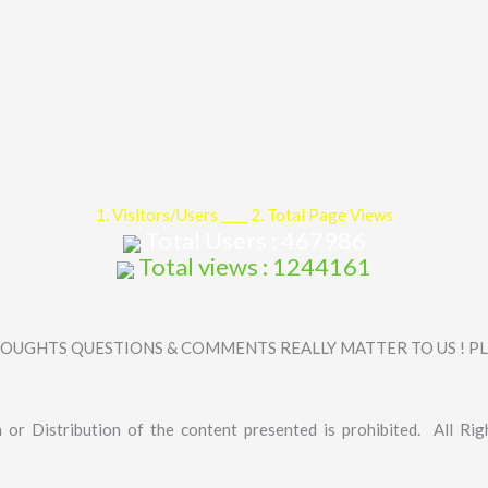
1. Visitors/Users ____ 2. Total Page Views
Total Users : 467986
Total views : 1244161
OUGHTS QUESTIONS & COMMENTS REALLY MATTER TO US ! PLE
 or Distribution of the content presented is prohibited. All Rig