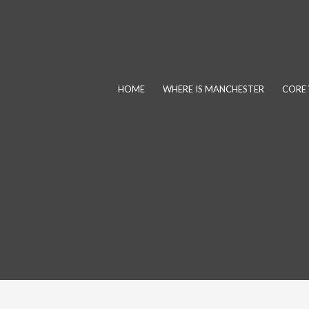
Skip
to
content
HOME
WHERE IS MANCHESTER
CORE 