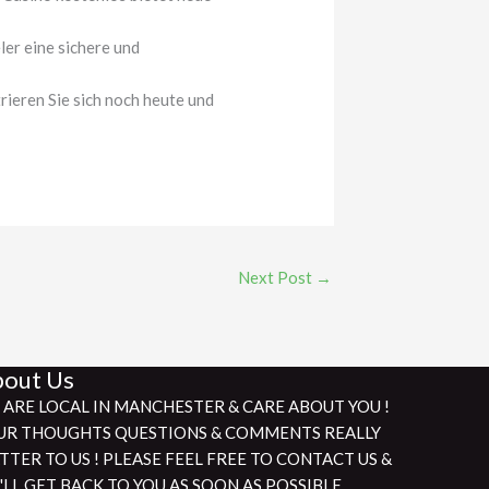
eler eine sichere und
ieren Sie sich noch heute und
Next Post
→
out Us
 ARE LOCAL IN MANCHESTER & CARE ABOUT YOU !
UR THOUGHTS QUESTIONS & COMMENTS REALLY
TTER TO US ! PLEASE FEEL FREE TO CONTACT US &
'LL GET BACK TO YOU AS SOON AS POSSIBLE