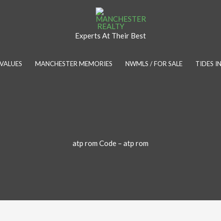
Experts At Their Best
VALUES
MANCHESTER MEMORIES
NWMLS / FOR SALE
TIDES 
atp rom Code – atp rom