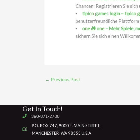
Chancen: Registrieren Sie sich
tipico games login – tipico
benutzerfreundliche Plattform 
one 🎁 one – Mehr Spiele, m
sichern Sie sich einen Willkomm
←
Previous Post
Get In Touch!
360-871-2700
P.O. BOX 747, 9000 E. MAIN STREET,
MANCHESTER, WA 98353 U.S.A