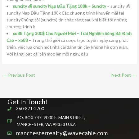
suncity 💰 suncity Nạp Đầu Tặng 188k – Suncity
– suncity 💰
suncity Nạp Đầu Tặng 188k Các chương trình khuyến mãi tại
suncityChúng tôi (suncity) tin chắc rằng sau khi biết tới những
chương trình k
xo88 Tặng 300$ Cho Người Mới – Trải Nghiệm Sòng Bài Đỉnh
Cao – xo88
– Trong thế giới cá cược trực tuyến ngày càng phát
triển, việc lựa chọn một nhà cái đáng tin cậy không hề đơn giản.
Với hàng loạt cái tên mọc lên mỗi ngày, đâu
←
Previous Post
Next Post
→
Get In Touch!
360-871-2700
P.O. BOX 747, 9000 E. MAIN STREET,
MANCHESTER, WA 98353 U.S.A
manchesterrealty@wavecable.com