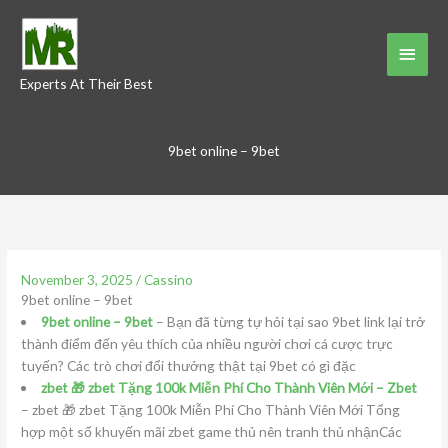
Skip
to
Main
content
Experts At Their Best
Menu
9bet online – 9bet
November 3, 2025
/
Cassino
9bet online – 9bet
9bet online – 9bet
– Bạn đã từng tự hỏi tại sao 9bet link lại trở
thành điểm đến yêu thích của nhiều người chơi cá cược trực
tuyến? Các trò chơi đổi thưởng thật tại 9bet có gì đặc
zbet 🎁 zbet Tặng 100k Miễn Phí Cho Thành Viên Mới – Zbet
– zbet 🎁 zbet Tặng 100k Miễn Phí Cho Thành Viên Mới Tổng
hợp một số khuyến mãi zbet game thủ nên tranh thủ nhậnCác