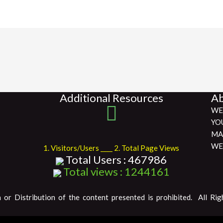
Additional Resources
Ab
WE
YO
MA
WE
1. Visitors/Users ____ 2. Total Page Views
Total Users : 467986
Total views : 1244161
 or Distribution of the content presented is prohibited. All Rig