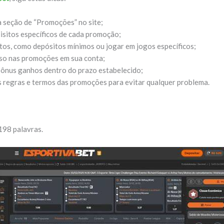
a seção de “Promoções” no site;
isitos específicos de cada promoção;
tos, como depósitos mínimos ou jogar em jogos específicos;
o nas promoções em sua conta;
ônus ganhos dentro do prazo estabelecido;
as regras e termos das promoções para evitar qualquer problema.
198 palavras.