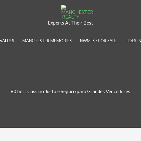
Experts At Their Best
VALUES
MANCHESTER MEMORIES
NWMLS / FOR SALE
TIDES 
80 bet : Cassino Justo e Seguro para Grandes Vencedores