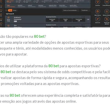
 são tão populares na
80 bet
?
cer uma ampla variedade de opções de apostas esportivas para seus 
basquete e tênis, até modalidades menos conhecidas, os usuários po
vos para apostar.
ios de utilizar a plataforma da
80 bet
para apostas esportivas?
a
80 bet
se destaca pelo seu sistema de odds competitivas e pela faci
 realizar apostas de forma rápida e segura, acompanhando os result
e promoções voltadas para as apostas esportivas.
vas na
80 bet
oferecem uma experiência completa e satisfatória para
e emoção aos jogos através das apostas online.