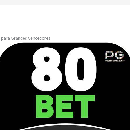
ro para Grandes Vencedores