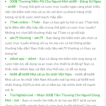
300$ Thưởng Miễn Phí Cho Người Mới sin88 – Đăng Ký Ngay
– sin88
– Trong thế giới cá cược trực tuyến ngày càng phát triển,
việc tìm kiếm một nhà cái uy tín với dịch vụ khách hàng chất
lượng và tỷ lệ cược minh bạch, hấp dẫn
77win online – 77win
– Bạn có bao giờ tự hỏi vì sao 77win link
lại là điểm đến đầy hấp dẫn trong thế giới cá cược trực tuyến?
Những trò chơi đổi thưởng thật tại 77win có gì nổi bật
win79 thưởng – win79
– Bạn đang tìm kiếm một sân chơi cá
cược trực tuyến không chỉ uy tín mà còn có hệ thống phần
thưởng hấp dẫn? Bạn thắc mắc liệu win79 thưởng có thực sự
mang lại
okbet app – okbet
– Bạn có đang tìm kiếm một ứng dụng cá
cược tiện lợi, dễ dùng và an toàn cho thiết bị di động? Bạn có
thắc mắc okbet App cài đặt như thế nào, có dễ sử dụng
hb88 💰 hb88 Nhà cái uy tín nhất Việt Nam
– hb88 💰 hb88
Nhà cái uy tín nhất Việt Nam Khuyến mãi tại nhà cái hb88 mới
nhất tháng 2024.Là nhà cái có tiềm lực tài chính, kinh tế mạnh
mẽ. N
Trải Nghiệm bet – Nhận 300$ Tiền Thưởng Cho Người Dùng
Mới – bet
– Bạn có muốn tìm hiểu lý do tại sao BET lại là sự lựa
chọn của nhiều người chơi cá cược trực tuyến không? Làm sao